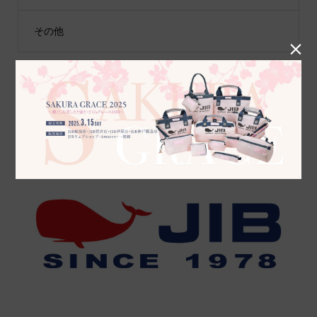
その他

JIB公式SNS