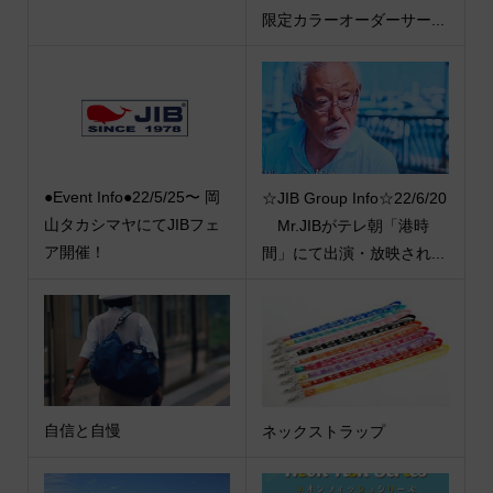
限定カラーオーダーサー...
●Event Info●22/5/25〜 岡
☆JIB Group Info☆22/6/20
山タカシマヤにてJIBフェ
Mr.JIBがテレ朝「港時
ア開催！
間」にて出演・放映され...
自信と自慢
ネックストラップ