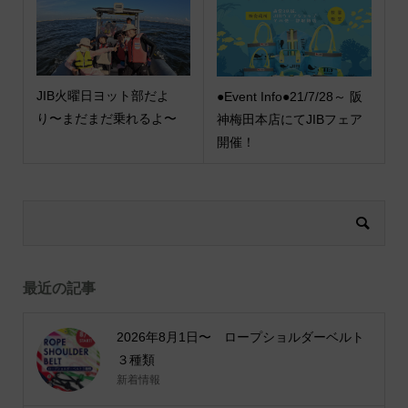
JIB火曜日ヨット部だよ
●Event Info●21/7/28～ 阪
り〜まだまだ乗れるよ〜
神梅田本店にてJIBフェア
開催！
最近の記事
2026年8月1日〜 ロープショルダーベルト
３種類
新着情報