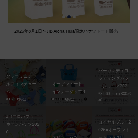
1
2
3
2026年8月1日〜JIB Aloha Hula限定バケツトート販売！
バーガンディヨ
クジラミニテー
ッティングカラ
ルフィンチャー
オープントート
ーシリーズ202...
ム
インナージップS
¥3,960 ～ ¥5,830
(税
¥1,760
¥13,860
(税込)
(税込)
込)
JIBアロハフラ
ロイヤルブルー2
ネオンバケツ202
026●オープント
6
スピンナッツ
ートバッグL