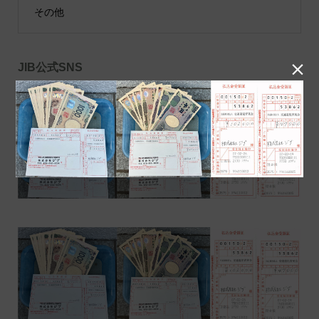
その他

JIB公式SNS