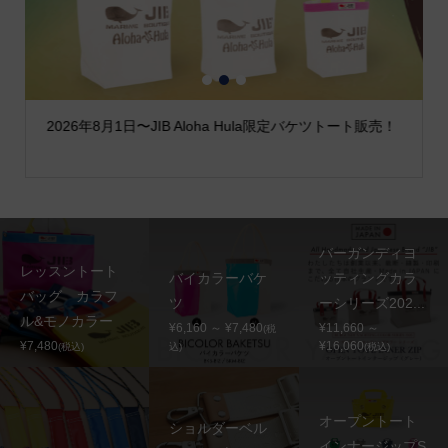
1
2
3
2026年8月1日〜JIB Aloha Hula限定バケツトート販売！
バーガンディヨ
レッスントート
バイカラーバケ
ッティングカラ
バッグ カラフ
ツ
ーシリーズ202...
ル&モノカラー
¥6,160 ～ ¥7,480
¥11,660 ～
(税
¥7,480
¥16,060
(税込)
込)
(税込)
オープントート
ショルダーベル
インナージップS