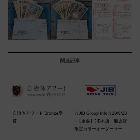
関連記事
自治体アワード Bronze受
☆JIB Group Info☆20/9/28
賞
~【重要】JIB本店・船坂店
限定カラーオーダーサー...