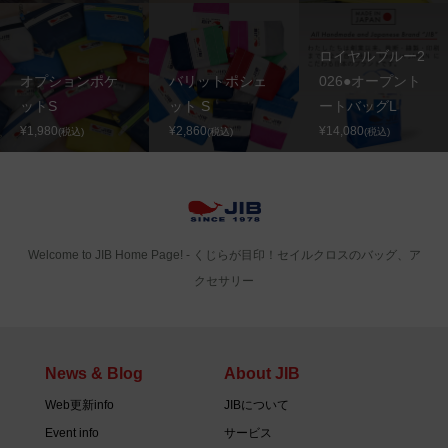
ロイヤルブルー2
オプションポケ
バリットポシェ
026●オープント
ットS
ット S
ートバッグL
¥1,980
¥2,860
¥14,080
(税込)
(税込)
(税込)
Welcome to JIB Home Page! ‐ くじらが目印！セイルクロスのバッグ、ア
クセサリー
News & Blog
About JIB
Web更新info
JIBについて
Event info
サービス