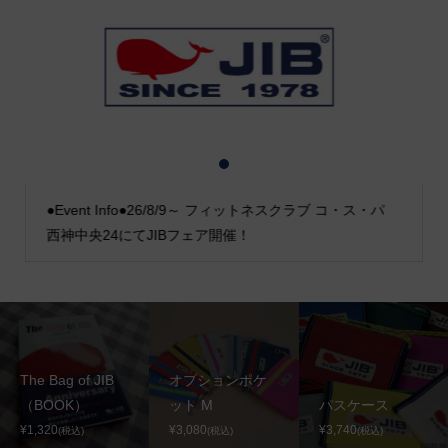
1
2
3
●Event Info●26/8/9～ フィットネスクラブ コ・ス・パ
西神中央24にてJIBフェア開催！
The Bag of JIB
オプションポケ
（BOOK）
ット M
パスケース
¥1,320
¥3,080
¥3,740
(税込)
(税込)
(税込)