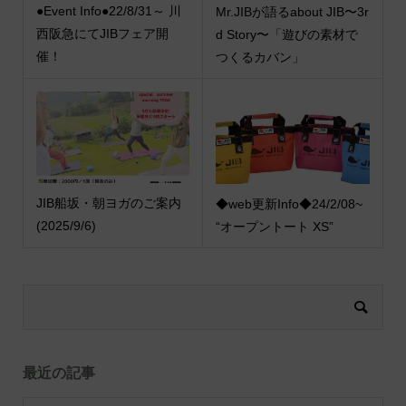
●Event Info●22/8/31～ 川
Mr.JIBが語るabout JIB〜3r
西阪急にてJIBフェア開
d Story〜「遊びの素材で
催！
つくるカバン」
JIB船坂・朝ヨガのご案内
◆web更新Info◆24/2/08~
(2025/9/6)
“オープントート XS”
最近の記事