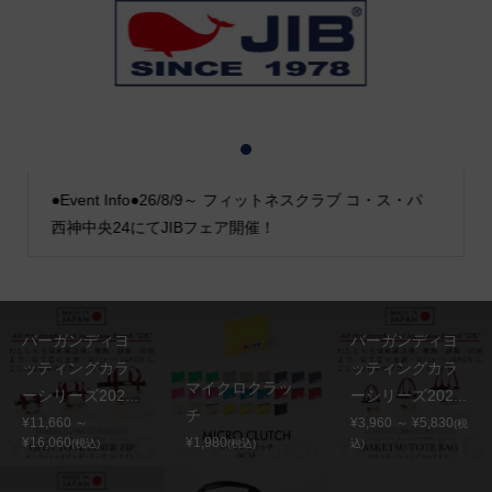
1
2
3
●Event Info●26/8/9～ フィットネスクラブ コ・ス・パ
西神中央24にてJIBフェア開催！
バーガンディヨ
バーガンディヨ
ッティングカラ
ッティングカラ
マイクロクラッ
ーシリーズ202...
ーシリーズ202...
チ
¥11,660 ～
¥3,960 ～ ¥5,830
(税
¥16,060
¥1,980
(税込)
(税込)
込)