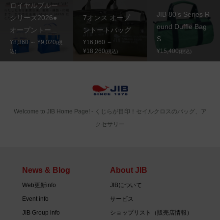
ロイヤルブルー
JIB 80’s Series R
シリーズ2026●
7オンス オープ
ound Duffle Bag
オープントー...
ントートバッグ
S
¥8,360 ～ ¥9,020
¥16,060 ～
(税
¥18,260
¥15,400
込)
(税込)
(税込)
Welcome to JIB Home Page! ‐ くじらが目印！セイルクロスのバッグ、ア
クセサリー
News & Blog
About JIB
Web更新info
JIBについて
Event info
サービス
JIB Group info
ショップリスト（販売店情報）