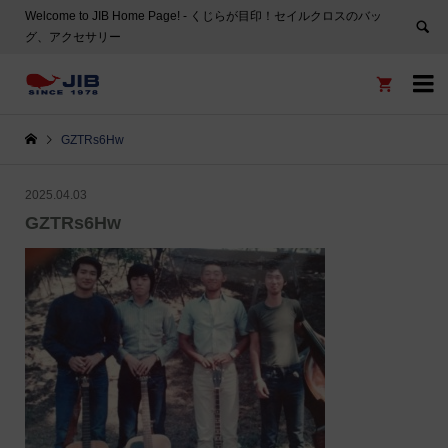
Welcome to JIB Home Page! ‐ くじらが目印！セイルクロスのバッ
グ、アクセサリー


GZTRs6Hw
2025.04.03
GZTRs6Hw