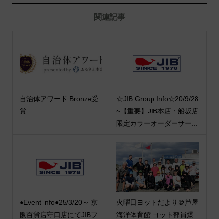
関連記事
自治体アワード Bronze受
☆JIB Group Info☆20/9/28
賞
~【重要】JIB本店・船坂店
限定カラーオーダーサー...
●Event Info●25/3/20～ 京
火曜日ヨットだより＠芦屋
阪百貨店守口店にてJIBフ
海洋体育館 ヨット部員爆