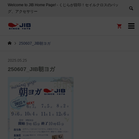
Welcome to JIB Home Page! ‐ くじらが目印！セイルクロスのバッ
グ、アクセサリー


250607_JIB朝ヨガ
2025.05.25
250607_JIB朝ヨガ