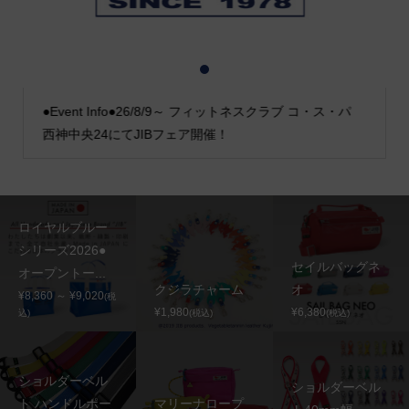
1
2
3
●Event Info●26/8/9～ フィットネスクラブ コ・ス・パ
西神中央24にてJIBフェア開催！
ロイヤルブルー
シリーズ2026●
セイルバッグネ
オープントー...
クジラチャーム
オ
¥8,360 ～ ¥9,020
(税
¥1,980
¥6,380
込)
(税込)
(税込)
ショルダーベル
ショルダーベル
ト ハンドルポー
マリーナロープ