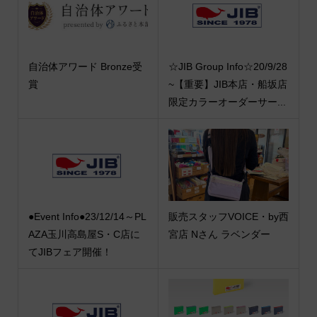
自治体アワード Bronze受
☆JIB Group Info☆20/9/28
賞
~【重要】JIB本店・船坂店
限定カラーオーダーサー...
●Event Info●23/12/14～PL
販売スタッフVOICE・by西
AZA玉川高島屋S・C店に
宮店 Nさん ラベンダー
てJIBフェア開催！