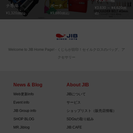
ト40mm幅
チ専用
ポーチ
¥3,630 ～ ¥4,620
(税
¥1,320
¥9,680
(税込)
(税込)
込)
Welcome to JIB Home Page! ‐ くじらが目印！セイルクロスのバッグ、ア
クセサリー
News & Blog
About JIB
Web更新info
JIBについて
Event info
サービス
JIB Group info
ショップリスト（販売店情報）
SHOP BLOG
SDGsの取り組み
MR.Jiblog
JIB CAFE