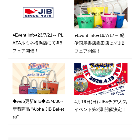
●Event Info●23/7/21～ PL
●Event Info●19/7/17～ 紀
AZAルミネ横浜店にてJIB
伊国屋書店梅田店にてJIB
フェア開催！
フェア開催！
◆web更新Info◆23/4/30~
4月19日(日) JIB×チア!人気
新着商品 “Aloha JIB Baket
イベント第2弾 開催決定！
su”