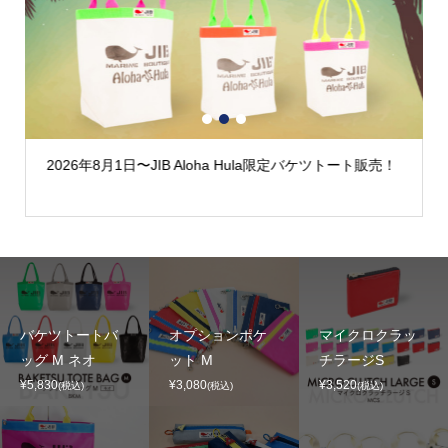
1
2
3
2026年8月1日〜JIB Aloha Hula限定バケツトート販売！
バケツトートバ
オプションポケ
マイクロクラッ
ッグ M ネオ
ット M
チラージS
¥5,830
¥3,080
¥3,520
(税込)
(税込)
(税込)