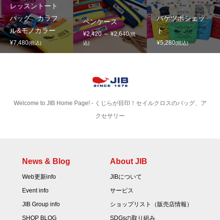
レッスントート
バッグ カラフ
バケツポシェッ
ペンケース
ル&モノカラー
ト
¥2,420 ～ ¥2,640
(税
¥7,480
¥5,280
(税込)
込)
(税込)
Welcome to JIB Home Page! ‐ くじらが目印！セイルクロスのバッグ、ア
クセサリー
News & Blog
About JIB
Web更新info
JIBについて
Event info
サービス
JIB Group info
ショップリスト（販売店情報）
SHOP BLOG
SDGsの取り組み