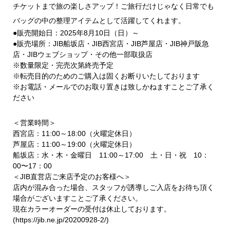
チケットまで旅の楽しさアップ！ご旅行だけじゃなく日常でも
バッグの中の整理アイテムとして活躍してくれます。
●販売開始日：2025年8月10日（日）～
●販売場所：JIB船坂店・JIB西宮店・JIB芦屋店・JIB神戸阪急
店・JIBウェブショップ・その他一部取扱店
※数量限定・完売次第終売予定
※転売目的のためのご購入は固くお断りいたしております
※お電話・メールでのお取り置きは致しかねますことご了承く
ださい
＜営業時間＞
西宮店：11:00～18:00（火曜定休日）
芦屋店：11:00～19:00（火曜定休日）
船坂店：水・木・金曜日 11:00～17:00 土・日・祝 10：
00〜17：00
＜JIB直営店ご来店予定のお客様へ＞
店内が混み合った場合、スタッフが誘導しご入店をお待ち頂く
場合がございますことご了承ください。
現在カラーオーダーの受付は休止しております。
(https://jib.ne.jp/20200928-2/)