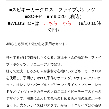
■スピネーカークロス ファイブポケッツ
■SC-FP
■￥9,020
（税込）
■WEBSHOPは
こちら から
（8/10 10時
公開）
JIBらしさ満点！遊び心と実用がセットに
持ってるだけで自慢したくなる、旅上手さんの新定番「ファイ
ブ・ポケッツ」リニューアルで登場。
軽くて丈夫、しゃかしゃか素材が心地いいスピネーカークロス
を使用し、手間ひまかけた手作りポーチが、5サイズでワンセ
ット。オレンジ・パープル・グリーン・ライム・ブルー・レッ
ドなどヴィヴィッドカラーのクロスにネイビーテープのすっき
デザインで、用途に合わせて色も楽しめる実用性の最強ポーチ
セット。大きいサイズはバスタオルから、ミニサイズは小銭や