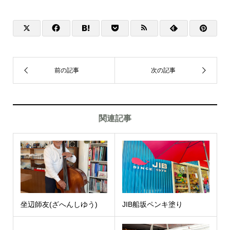
関連記事
坐辺師友(ざへんしゆう)
JIB船坂ペンキ塗り