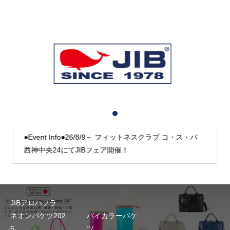
1
2
3
●Event Info●26/8/9～ フィットネスクラブ コ・ス・パ
西神中央24にてJIBフェア開催！
JIBアロハフラ
ネオンバケツ202
バイカラーバケ
6
ツ