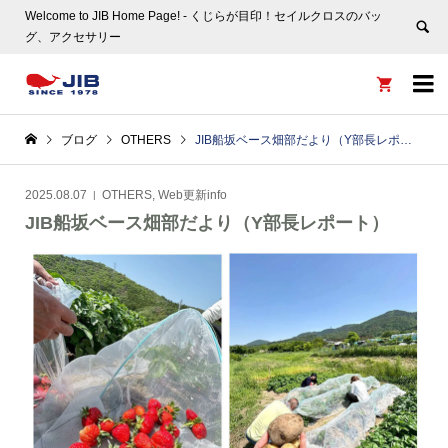
Welcome to JIB Home Page! ‐ くじらが目印！セイルクロスのバッ
グ、アクセサリー


ブログ
OTHERS
JIB船坂ベース畑部だより（Y部長レポート）
2025.08.07
OTHERS
,
Web更新info
JIB船坂ベース畑部だより（Y部長レポート）