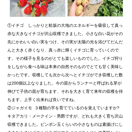
①イチゴ しっかりと舩坂の大地のエネルギーを吸収して真っ
赤な大きなイチゴが沢山収穫できました。小さな白い花がその
先にかわいい白い実をつけ、その実が太陽の光を浴びてだんだ
んと大きく赤くなり、真っ赤に輝くイチゴに育っていくので
す。その様子を見るのがとても楽しいものでした。イチゴ狩り
をしながら食べる味は本来の自然そのものでとても甘く美味し
かったです。収穫しても次から次へとイチゴができ収穫した数
は200個以上なりました。今の苗からランナーと呼ばれる芽が
伸びて子供の苗が育ちます、それを大きく育て来年の収穫を待
ちます。上手く出来れば良いですね。
②ジャガイモ ３種類の芋を育てているのを覚えていますか?
キタアカリ・メークイン・男爵ですが、どれも大きく育ち沢山
収穫できました。ピンポン玉くらいの小さなものは素揚げにし