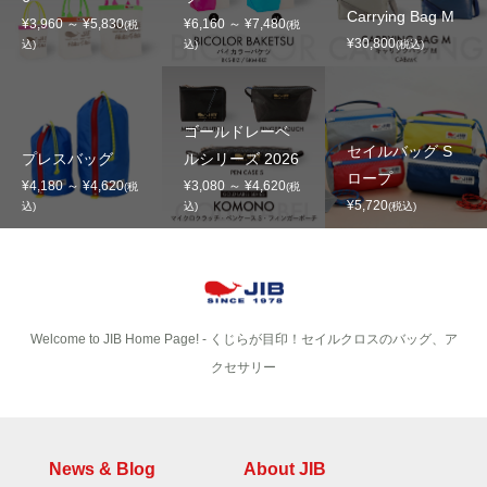
Carrying Bag M
¥3,960 ～ ¥5,830
¥6,160 ～ ¥7,480
(税
(税
¥30,800
込)
込)
(税込)
ゴールドレーベ
セイルバッグ S
プレスバッグ
ルシリーズ 2026
ロープ
¥4,180 ～ ¥4,620
¥3,080 ～ ¥4,620
(税
(税
¥5,720
込)
込)
(税込)
Welcome to JIB Home Page! ‐ くじらが目印！セイルクロスのバッグ、ア
クセサリー
News & Blog
About JIB