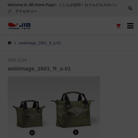
Welcome to JIB Home Page! ‐ くじらが目印！セイルクロスのバッ
グ、アクセサリー


webimage_2601_ft_a-01
2025.12.24
webimage_2601_ft_a-01