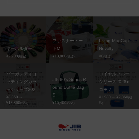
ファスナートー
Living-MugCup
キーホルダー
トM
Novelty
¥2,200
¥13,860
¥0
(税込)
(税込)
(税込)
バーガンディヨ
ロイヤルブルー
JIB 80’s Series R
ッティングカラ
シリーズ2026●
ound Duffle Bag
ーシリーズ202...
コモノ
S
¥8,360 ～
¥1,980 ～ ¥2,860
(税
¥13,860
¥15,400
(税込)
(税込)
込)