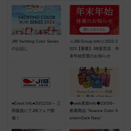
JIB Yachting Color Series
☆JIB Group Info☆2022-2
のお話し
023【重要】JIB直営店 年
末年始営業のお知らせ
●Event Info●20/12/16～ 三
◆web更新Info◆23/3/5~
田阪急にてJIBフェア開
新着商品 “Nuance Color S
催！
eries×Dark Navy”