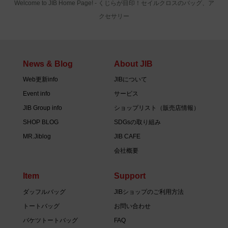
Welcome to JIB Home Page! ‐ くじらが目印！セイルクロスのバッグ、ア
クセサリー
News & Blog
About JIB
Web更新info
JIBについて
Event info
サービス
JIB Group info
ショップリスト（販売店情報）
SHOP BLOG
SDGsの取り組み
MR.Jiblog
JIB CAFE
会社概要
Item
Support
ダッフルバッグ
JIBショップのご利用方法
トートバッグ
お問い合わせ
バケツトートバッグ
FAQ