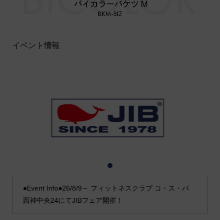
イベント情報
1
2
3
●Event Info●26/8/9～ フィットネスクラブ コ・ス・パ
西神中央24にてJIBフェア開催！