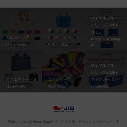
ロイヤルブルー
シリーズ2026●
オープントート
コモノ
テニスバッグ
インナージップS
¥1,980 ～ ¥2,860
(税
¥17,380
¥13,860
(税込)
(税込)
込)
ロイヤルブルー
シリーズ2026●
スクエアトートS
コインケース
フィンガーポ...
¥16,280
¥1,540
¥3,520
(税込)
(税込)
(税込)
Welcome to JIB Home Page! ‐ くじらが目印！セイルクロスのバッグ、ア