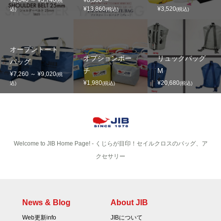
¥2,640 ～ ¥3,740
¥8,360 ～
(税
¥13,860
¥3,520
込)
(税込)
(税込)
オープントート
オプションポー
リュックバッグ
バッグ
チ
M
¥7,260 ～ ¥9,020
(税
¥1,980
¥20,680
込)
(税込)
(税込)
Welcome to JIB Home Page! ‐ くじらが目印！セイルクロスのバッグ、ア
クセサリー
News & Blog
About JIB
Web更新info
JIBについて