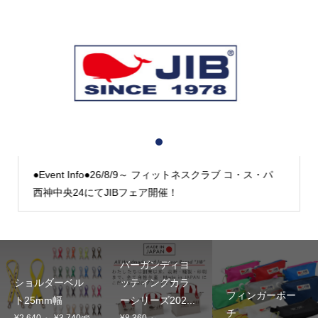
1
2
3
●Event Info●26/8/9～ フィットネスクラブ コ・ス・パ
西神中央24にてJIBフェア開催！
バーガンディヨ
ショルダーベル
ッティングカラ
フィンガーポー
ト25mm幅
ーシリーズ202...
チ