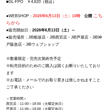
■GL-FPO ￥4,620（税込）
こち
●WEBSHOP：
2026年
6月13日
（土）
10
時
公開
らから
●販売開始日：
2026年6月13日（土）～
●販売場所：JIB船坂店・JIB西宮店・JIB芦屋店・JIB神
戸阪急店・JIBウェブショップ
※数量限定・
完売次第終売予定
※転売目的のためのご購入は固くお断りいたしており
ます
※お電話・メールでのお取り置きは致しかねますこと
ご了承ください
＜営業時間＞
西宮店：11:00～18:00（火曜定休日）
芦屋店：11:00～19:00（火曜定休日）