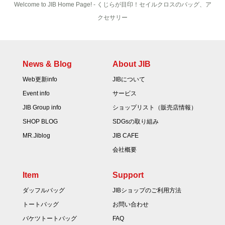
Welcome to JIB Home Page! ‐ くじらが目印！セイルクロスのバッグ、ア
クセサリー
News & Blog
About JIB
Web更新info
JIBについて
Event info
サービス
JIB Group info
ショップリスト（販売店情報）
SHOP BLOG
SDGsの取り組み
MR.Jiblog
JIB CAFE
会社概要
Item
Support
ダッフルバッグ
JIBショップのご利用方法
トートバッグ
お問い合わせ
バケツトートバッグ
FAQ