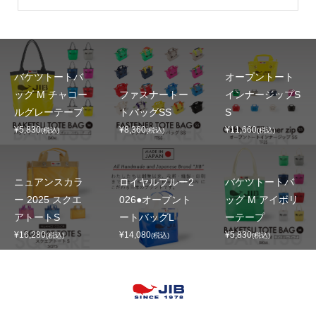
バケツトートバ
オープントート
ッグ M チャコー
ファスナートー
インナージップS
ルグレーテープ
トバッグSS
S
¥5,830
¥8,360
¥11,660
(税込)
(税込)
(税込)
ニュアンスカラ
ロイヤルブルー2
バケツトートバ
ー 2025 スクエ
026●オープント
ッグ M アイボリ
アトートS
ートバッグL
ーテープ
¥16,280
¥14,080
¥5,830
(税込)
(税込)
(税込)