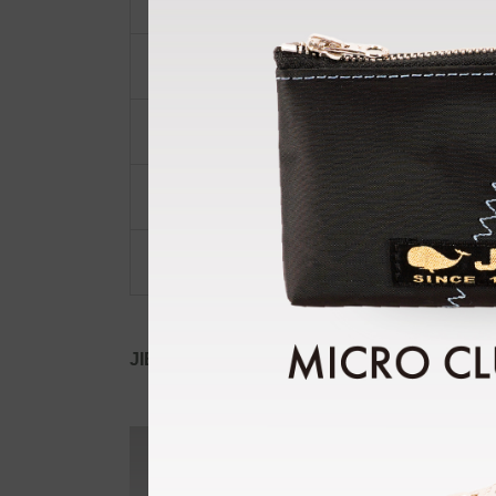
ショルダーベルト
ポーチ・ポシェット
小物類
限定品・限定カラー
その他
JIB公式SNS