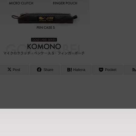
Post
Share
Hatena
Pocket