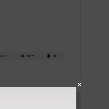
RSS
feedly
Pin it
