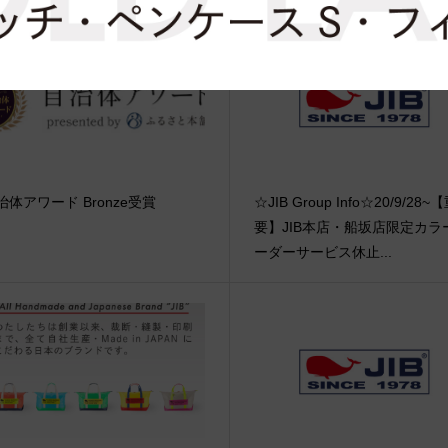
治体アワード Bronze受賞
☆JIB Group Info☆20/9/28~
要】JIB本店・船坂店限定カラ
ーダーサービス休止...