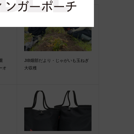
【重
JIB畑部だより・じゃがいも玉ねぎ
ーオ
大収穫