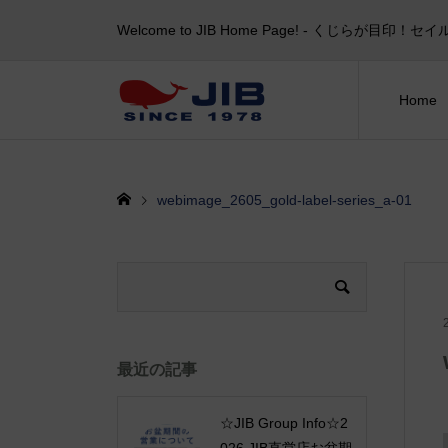
Welcome to JIB Home Page! ‐ くじらが
Home
webimage_2605_gold-label-series_a-01
最近の記事
☆JIB Group Info☆2
026 JIB直営店お盆期