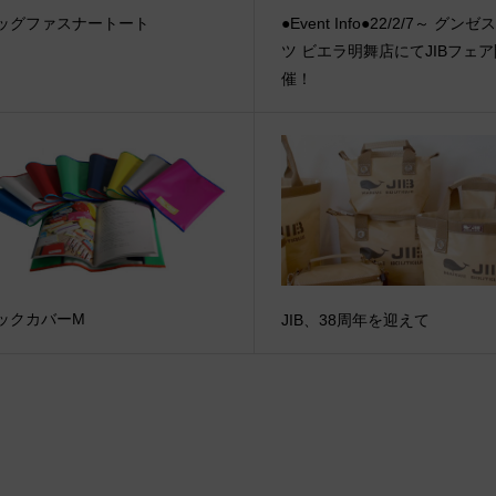
ッグファスナートート
●Event Info●22/2/7～ グン
ツ ビエラ明舞店にてJIBフェ
催！
ックカバーM
JIB、38周年を迎えて