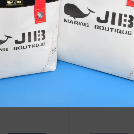
治体アワード Bronze受賞
☆JIB Group Info☆20/9/28~
要】JIB本店・船坂店限定カラ
ーダーサービス休止...
eb更新Info◆23/01/01 Happy B
☆JIB Group Info☆ 〜6/20
 for Web Special 2023
要】JIB直営店 営業時間短縮
間延長について