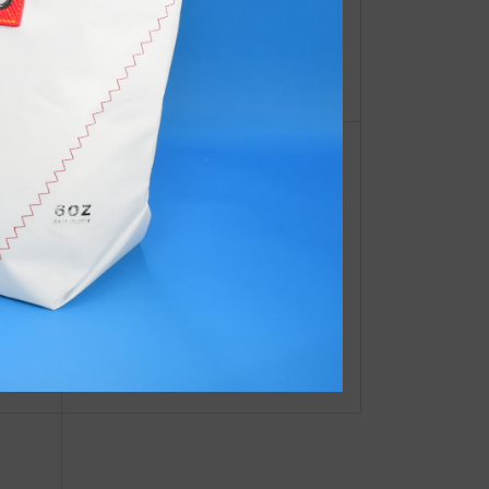
【重
わたしの自慢JIB・製造部Kさん投稿
ーオ
【重
●Event Info●24/6/12～ 阪神梅田本
の期
店7階にてJIBフェア開催！