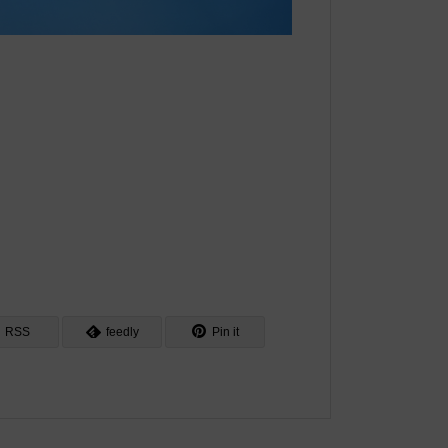
RSS
feedly
Pin it