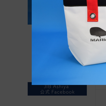
自
◆w
ag