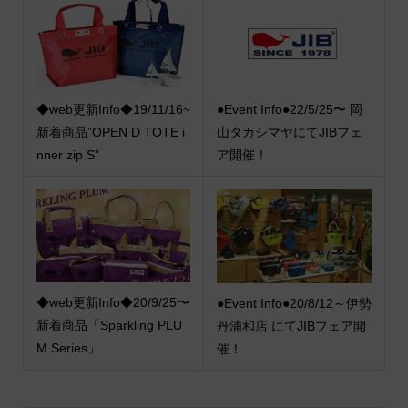
◆web更新Info◆19/11/16~
●Event Info●22/5/25〜 岡
新着商品”OPEN D TOTE i
山タカシマヤにてJIBフェ
nner zip S”
ア開催！
◆web更新Info◆20/9/25〜
●Event Info●20/8/12～伊勢
新着商品「Sparkling PLU
丹浦和店 にてJIBフェア開
M Series」
催！