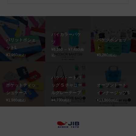
バイカラーバケ
バリットポシェ
バケツポシェッ
ツ
ットL
ト
¥6,160 ～ ¥7,480
(税
¥3,960
¥5,280
(税込)
込)
(税込)
バケツトートバ
ポケットティッ
ッグ S チャコー
オープントート
シュケース
ルグレーテープ
インナージップS
¥1,980
¥4,730
¥13,860
(税込)
(税込)
(税込)