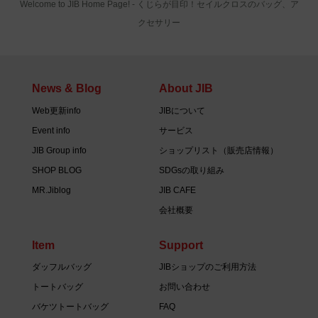
Welcome to JIB Home Page! ‐ くじらが目印！セイルクロスのバッグ、ア
クセサリー
News & Blog
About JIB
Web更新info
JIBについて
Event info
サービス
JIB Group info
ショップリスト（販売店情報）
SHOP BLOG
SDGsの取り組み
MR.Jiblog
JIB CAFE
会社概要
Item
Support
ダッフルバッグ
JIBショップのご利用方法
トートバッグ
お問い合わせ
バケツトートバッグ
FAQ