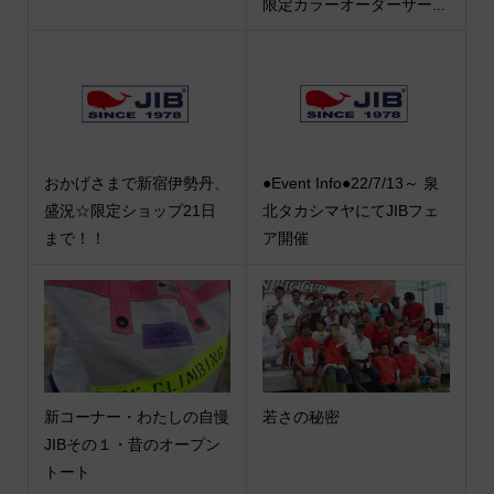
限定カラーオーダーサー...
おかげさまで新宿伊勢丹、
●Event Info●22/7/13～ 泉
盛況☆限定ショップ21日
北タカシマヤにてJIBフェ
まで！！
ア開催
新コーナー・わたしの自慢
若さの秘密
JIBその１・昔のオープン
トート