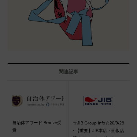
関連記事
自治体アワード Bronze受
☆JIB Group Info☆20/9/28
賞
~【重要】JIB本店・船坂店