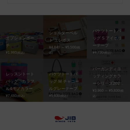
バケツトートバ
ショルダーベル
オプションポー
ッグ S アイボリ
ト エンボス
チ
ーテープ
¥4,840 ～ ¥5,500
(税
¥1,980
¥4,730
(税込)
込)
(税込)
バーガンディヨ
レッスントート
バケツトートバ
ッティングカラ
バッグ カラフ
ッグ M チャコー
ーシリーズ202...
ル&モノカラー
ルグレーテープ
¥3,960 ～ ¥5,830
(税
¥7,480
¥5,830
(税込)
(税込)
込)