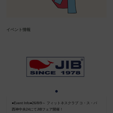
イベント情報
1
2
3
●Event Info●26/8/9～ フィットネスクラブ コ・ス・パ
西神中央24にてJIBフェア開催！