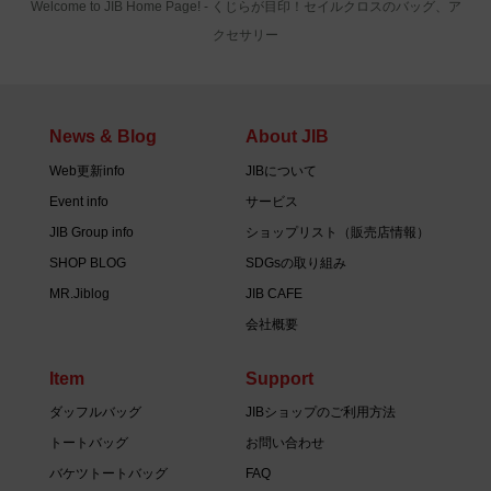
Welcome to JIB Home Page! ‐ くじらが目印！セイルクロスのバッグ、ア
クセサリー
News & Blog
About JIB
Web更新info
JIBについて
Event info
サービス
JIB Group info
ショップリスト（販売店情報）
SHOP BLOG
SDGsの取り組み
MR.Jiblog
JIB CAFE
会社概要
Item
Support
ダッフルバッグ
JIBショップのご利用方法
トートバッグ
お問い合わせ
バケツトートバッグ
FAQ