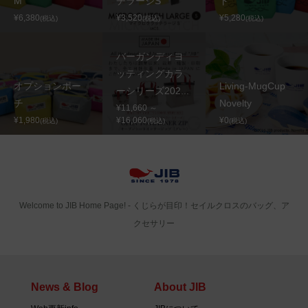
M
チラージS
ト
¥6,380
¥3,520
¥5,280
(税込)
(税込)
(税込)
バーガンディヨ
ッティングカラ
オプションポー
Living-MugCup
ーシリーズ202...
チ
Novelty
¥11,660 ～
¥1,980
¥16,060
¥0
(税込)
(税込)
(税込)
Welcome to JIB Home Page! ‐ くじらが目印！セイルクロスのバッグ、ア
クセサリー
News & Blog
About JIB