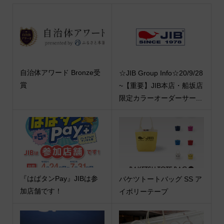
自治体アワード Bronze受
☆JIB Group Info☆20/9/28
賞
~【重要】JIB本店・船坂店
限定カラーオーダーサー...
『はばタンPay』JIBは参
バケツトートバッグ SS ア
加店舗です！
イボリーテープ