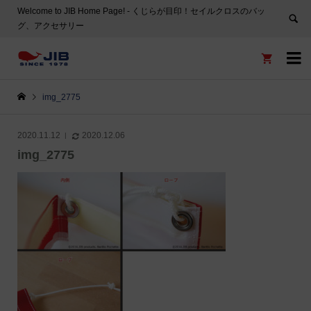
Welcome to JIB Home Page! ‐ くじらが目印！セイルクロスのバッ
グ、アクセサリー


img_2775
2020.11.12
2020.12.06
img_2775