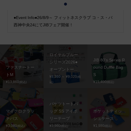
1
2
3
●Event Info●26/8/9～ フィットネスクラブ コ・ス・パ
西神中央24にてJIBフェア開催！
ロイヤルブルー
JIB 80’s Series R
シリーズ2026●
ファスナートー
ound Duffle Bag
オープントー...
トM
S
¥8,360 ～ ¥9,020
(税
¥13,860
¥15,400
(税込)
込)
(税込)
バケツトートバ
マイクロクラッ
ッグ SS アイボ
ポケットティッ
チパス
リーテープ
シュケース
¥3,080
¥3,960
¥1,980
(税込)
(税込)
(税込)