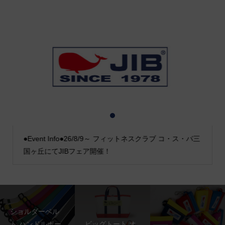
1
2
3
●Event Info●26/8/9～ フィットネスクラブ コ・ス・パ三
国ヶ丘にてJIBフェア開催！
ショルダーベル
ト ハンドルポー
ビッグトート オ