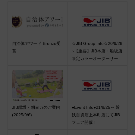
自治体アワード Bronze受
☆JIB Group Info☆20/9/28
賞
~【重要】JIB本店・船坂店
限定カラーオーダーサー...
JIB船坂・朝ヨガのご案内
●Event Info●21/8/25～ 近
(2025/9/6)
鉄百貨店上本町店にてJIB
フェア開催！