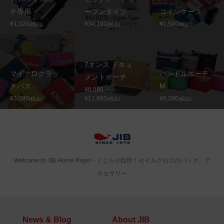
チ専用
ープンタイプ
コインケース
¥1,320
¥34,100
¥1,540
(税込)
(税込)
(税込)
7オンス ドキュ
マイクロクラッ
ハンドルポーチ
メントポーチ
チパス
M
¥8,580 ～
¥3,080
¥11,880
¥6,380
(税込)
(税込)
(税込)
Welcome to JIB Home Page! ‐ くじらが目印！セイルクロスのバッグ、ア
クセサリー
News & Blog
About JIB