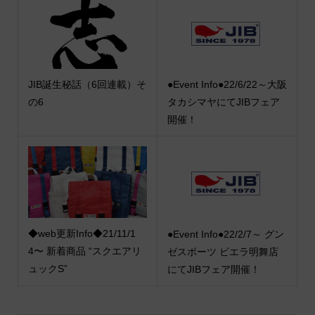
JIB誕生秘話（6回連載）そ
●Event Info●22/6/22～大阪
の6
タカシマヤにてJIBフェア
開催！
◆web更新Info◆21/11/1
●Event Info●22/2/7～ グン
4〜 新着商品 “スクエアリ
ゼスポーツ ビエラ明舞店
ュックS”
にてJIBフェア開催！