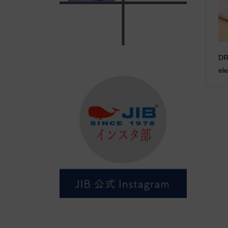
DR
el