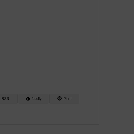
RSS
feedly
Pin it