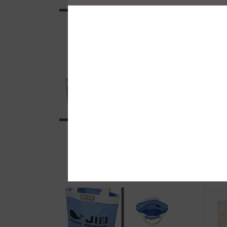
自
●E
ー