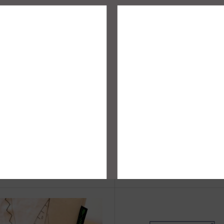
治体アワード Bronze受賞
☆JIB Group Info☆20/9/28~
要】JIB本店・船坂店限定カラ
ーダーサービス休止...
vent Info●23/1/11～ あべのキュ
◆web更新Info◆ JIBの敬老
ズモールにてJIBフェア開催！
オススメセレクト