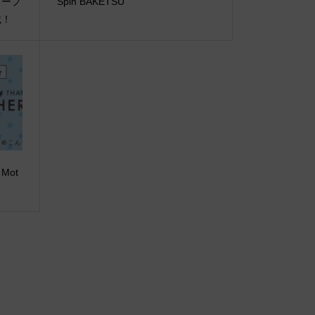
コープ
Spin BAKETSU
載！
 Mot