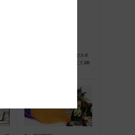
【重
●Event Info●19/12/3～グンゼスポ
ーオ
ーツ富山レガートスクエアにてJIB
フェア開催！