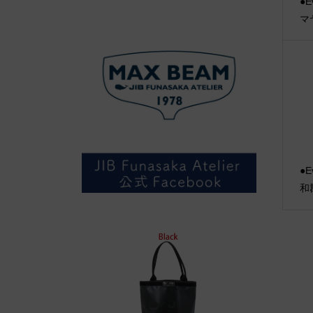
●E
マ
●E
和