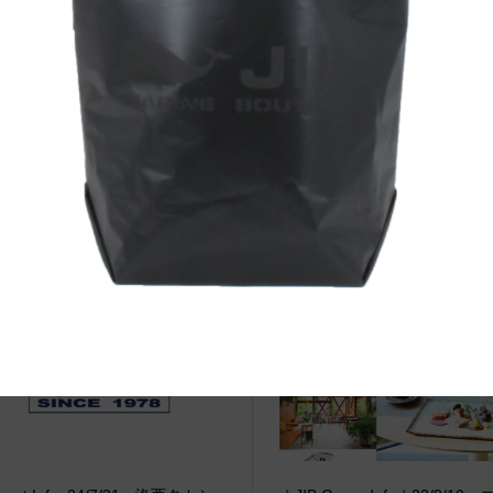
治体アワード Bronze受賞
☆JIB Group Info☆20/9/28~
要】JIB本店・船坂店限定カラ
ーダーサービス休止...