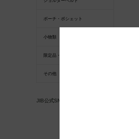
ショルダーベルト
ポーチ・ポシェット
小物類
限定品・限定カラー
その他
JIB公式SNS