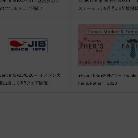
vent Info●24/7/31～洛西タカシ
☆JIB Group Info☆22/8/10 
ヤにてJIBフェア開催！
ステーション9月号JIB船坂掲
vent Info●23/6/26～ イノブン大
●Event Info●20/5/11〜 Thanks
郡山店にてJIBフェア開催！
her & Father 2020