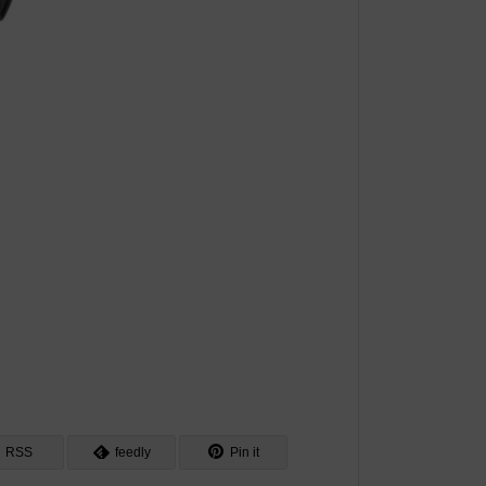
RSS
feedly
Pin it