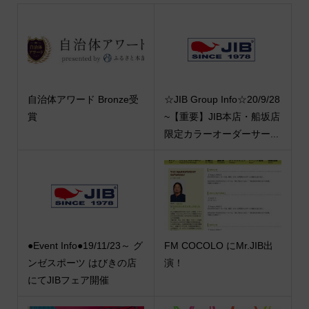
自治体アワード Bronze受
☆JIB Group Info☆20/9/28
賞
~【重要】JIB本店・船坂店
限定カラーオーダーサー...
●Event Info●19/11/23～ グ
FM COCOLO にMr.JIB出
ンゼスポーツ はびきの店
演！
にてJIBフェア開催