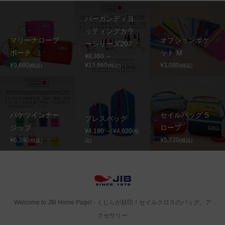
バーガンディヨ
ッティングカラ
マリーナロープ
オプションポケ
ーシリーズ202...
ポーチ
ット M
¥8,360 ～
¥9,680
¥13,860
¥3,080
(税込)
(税込)
(税込)
バケツインナー
セイルバッグ S
プレスバッグ
ジップ
ロープ
¥4,180 ～ ¥4,620
(税
¥6,380
¥5,720
(税込)
込)
(税込)
Welcome to JIB Home Page! ‐ くじらが目印！セイルクロスのバッグ、ア
クセサリー