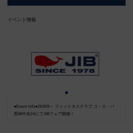
イベント情報
1
2
3
●Event Info●26/8/9～ フィットネスクラブ コ・ス・パ
西神中央24にてJIBフェア開催！