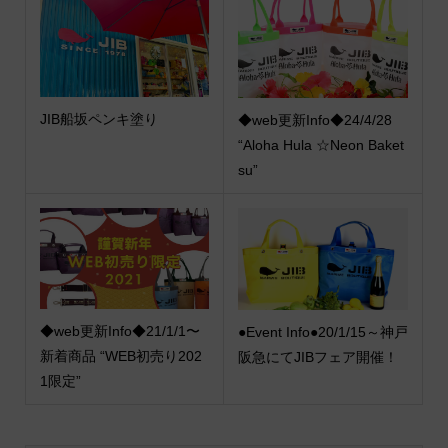
JIB船坂ペンキ塗り
◆web更新Info◆24/4/28
“Aloha Hula ☆Neon Baket
su”
◆web更新Info◆21/1/1〜
●Event Info●20/1/15～神戸
新着商品 “WEB初売り202
阪急にてJIBフェア開催！
1限定”