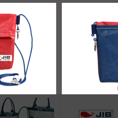
治体アワード Bronze受賞
☆JIB Group Info☆20/9/28~
要】JIB本店・船坂店限定カラ
ーダーサービス休止...
vent Info●23/12/14～PLAZA玉川
スリングテープレッスントー
島屋S・C店にてJIBフェア開催！