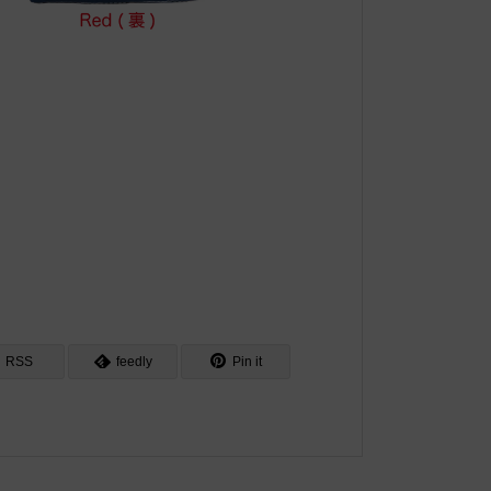
RSS
feedly
Pin it