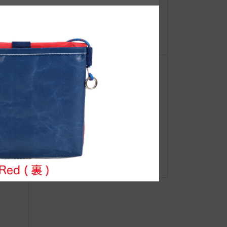
【重
IB Hula活動日誌（JIBフラ部・ジャ
ーオ
スミンMさん）
ト
●Event Info●19/11/14～PLAZA玉川
高島屋S.C店にてJIBフェア開催！