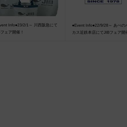
vent Info●23/2/1～ 川西阪急にて
●Event Info●22/9/28～ あべ
IBフェア開催！
カス近鉄本店にてJIBフェア開