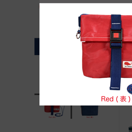
自
●E
高