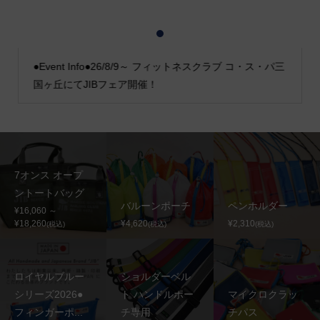
1
2
3
●Event Info●26/8/9～ フィットネスクラブ コ・ス・パ三
国ヶ丘にてJIBフェア開催！
7オンス オープ
ントートバッグ
バルーンポーチ
ペンホルダー
¥16,060 ～
¥18,260
¥4,620
¥2,310
(税込)
(税込)
(税込)
ロイヤルブルー
ショルダーベル
シリーズ2026●
ト ハンドルポー
マイクロクラッ
フィンガーポ...
チ専用
チパス