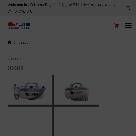
Welcome to JIB Home Page! ‐ くじらが目印！セイルクロスのバッ
グ、アクセサリー


dssb3
2023.03.23
dssb3