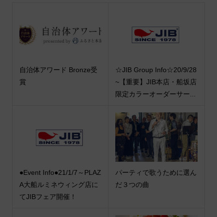
自治体アワード Bronze受
☆JIB Group Info☆20/9/28
賞
~【重要】JIB本店・船坂店
限定カラーオーダーサー...
●Event Info●21/1/7～PLAZ
パーティで歌うために選ん
A大船ルミネウィング店に
だ３つの曲
てJIBフェア開催！