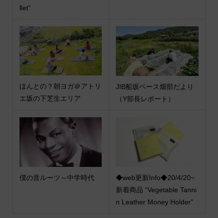
llet”
ほんとの？朝ヨガ＠アトリ
JIB船坂ベース畑部だより
エ坂の下芝生エリア
（Y部長レポート）
僕の音ルーツ～中学時代
◆web更新Info◆20/4/20~
新着商品 “Vegetable Tanni
n Leather Money Holder”