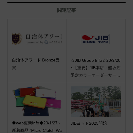
関連記事
自治体アワード Bronze受
☆JIB Group Info☆20/9/28
賞
~【重要】JIB本店・船坂店
限定カラーオーダーサー...
◆web更新Info◆20/1/27~
JIBヨット2025開始
新着商品 “Micro Clutch Wa