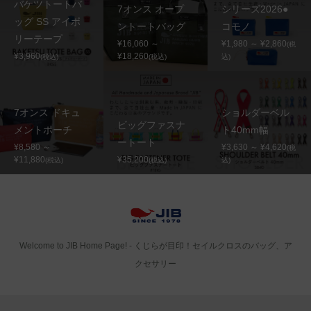
バケツトートバ
7オンス オープ
シリーズ2026●
ッグ SS アイボ
ントートバッグ
コモノ
リーテープ
¥16,060 ～
¥1,980 ～ ¥2,860
(税
¥3,960
¥18,260
(税込)
(税込)
込)
7オンス ドキュ
ショルダーベル
ビッグファスナ
メントポーチ
ト40mm幅
ートート
¥8,580 ～
¥3,630 ～ ¥4,620
(税
¥11,880
¥35,200
(税込)
(税込)
込)
Welcome to JIB Home Page! ‐ くじらが目印！セイルクロスのバッグ、ア
クセサリー