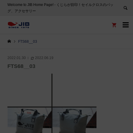
Welcome to JIB Home Page! ‐ くじらが目印！セイルクロスのバッ
グ、アクセサリー


FTS68__03
2022.01.30
2022.06.19
FTS68__03