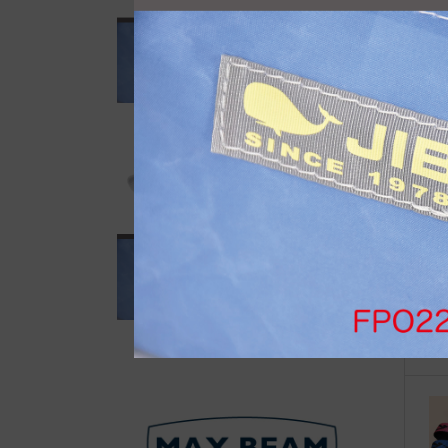
自
◆w
品