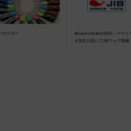
ーホルダー
●Event Info●21/9/29～ ヤマ
キ加古川店にてJIBフェア開催