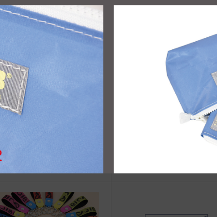
治体アワード Bronze受賞
☆JIB Group Info☆20/9/28~
要】JIB本店・船坂店限定カラ
ーダーサービス休止...
eb更新Info◆19/08/24〜 新着商
●Event Info●19/7/27～PLAZ
 “10ozオープントート”
空港第２ターミナル店にてJIB
ア開催！