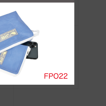
【重
四国クルージング-3
ーオ
A羽田
◆web更新Info◆19/10/2 製作情報
フェ
“BLACKアイテム”