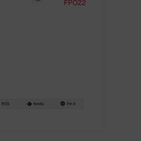
RSS
feedly
Pin it