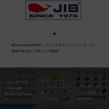
1
2
3
●Event Info●26/8/9～ フィットネスクラブ コ・ス・パ
西神中央24にてJIBフェア開催！
オープントート
ショルダーベル
インナージップS
ファスナートー
ト25mm幅
S
トバッグSS
¥2,640 ～ ¥3,740
(税
¥11,660
¥8,360
込)
(税込)
(税込)