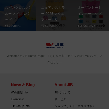
スピンクロス バ
ニュアンスカラ
オープントート
ルーンプレスバ
ー 2025 スクエ
インナージップ
ッグL
アトートS
M
¥6,380
¥16,280
¥16,060
(税込)
(税込)
(税込)
Welcome to JIB Home Page! ‐ くじらが目印！セイルクロスのバッグ、ア
クセサリー
News & Blog
About JIB
Web更新info
JIBについて
Event info
サービス
JIB Group info
ショップリスト（販売店情報）