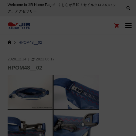
Welcome to JIB Home Page! ‐ くじらが目印！セイルクロスのバッ
グ、アクセサリー


HPOM48__02
2020.12.14
2022.06.17
HPOM48__02