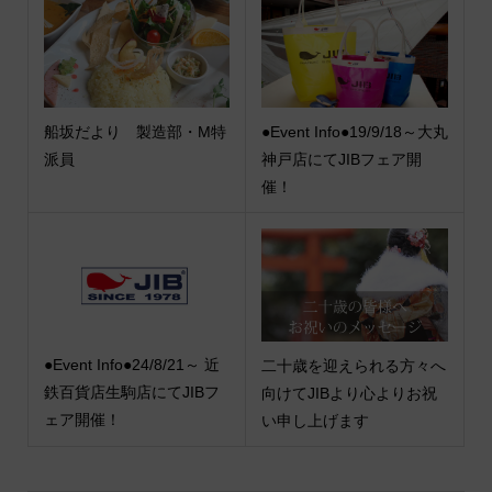
船坂だより 製造部・M特
●Event Info●19/9/18～大丸
派員
神戸店にてJIBフェア開
催！
●Event Info●24/8/21～ 近
二十歳を迎えられる方々へ
鉄百貨店生駒店にてJIBフ
向けてJIBより心よりお祝
ェア開催！
い申し上げます