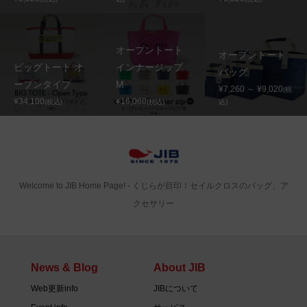
オープントート
オープントート
ビッグトート オ
インナージップ
バッグ
ープンタイプ
M
¥7,260 ～ ¥9,020
(税
¥34,100
¥16,060
(税込)
(税込)
込)
Welcome to JIB Home Page! ‐ くじらが目印！セイルクロスのバッグ、ア
クセサリー
News & Blog
About JIB
Web更新info
JIBについて