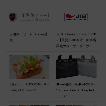
自治体アワード Bronze受
☆JIB Group Info☆20/9/28
賞
~【重要】JIB本店・船坂店
限定カラーオーダーサー...
9月20日 JIBCOCAFE✕m
◆web更新Info◆24/2/19~
ulotイベントvol.05
“Square Tote S Purpleス
テッチ”