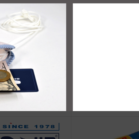
治体アワード Bronze受賞
☆JIB Group Info☆20/9/28~
要】JIB本店・船坂店限定カラ
ーダーサービス休止...
ィンガーポーチ
スクエアトートS