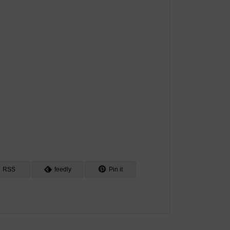
RSS
feedly
Pin it