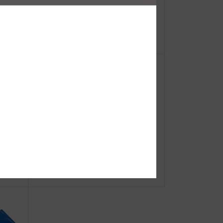
【重
SAKURA Grace 2025
ーオ
●Event Info●24/6/1・2 BLUE OC
EAN FES KANSAI 2024にてJIBフェ
ア開催！