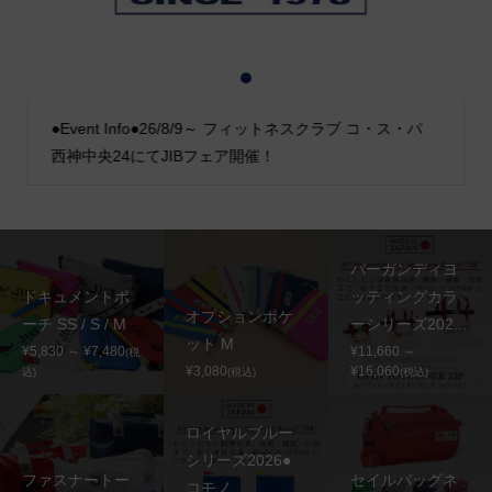
1
2
3
●Event Info●26/8/9～ フィットネスクラブ コ・ス・パ
西神中央24にてJIBフェア開催！
バーガンディヨ
ドキュメントポ
ッティングカラ
オプションポケ
ーチ SS / S / M
ーシリーズ202...
ット M
¥5,830 ～ ¥7,480
¥11,660 ～
(税
¥3,080
¥16,060
込)
(税込)
(税込)
ロイヤルブルー
シリーズ2026●
ファスナートー
セイルバッグネ
コモノ