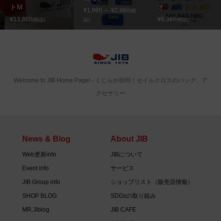
トM
オ
¥1,980 ～ ¥2,860
(税
¥13,860
¥6,380
(税込)
込)
(税込)
Welcome to JIB Home Page! ‐ くじらが目印！セイルクロスのバッグ、ア
クセサリー
News & Blog
About JIB
Web更新info
JIBについて
Event info
サービス
JIB Group info
ショップリスト（販売店情報）
SHOP BLOG
SDGsの取り組み
MR.Jiblog
JIB CAFE