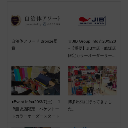
自治体アワード Bronze受
☆JIB Group Info☆20/9/28
賞
~【重要】JIB本店・船坂店
限定カラーオーダーサー...
●Event Info●20/3/7(土)～ J
博多出張に行ってきまし
IB船坂店限定 バケツトー
た。
トカラーオーダースタート