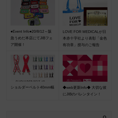
●Event Info●20/8/12～阪
LOVE FOR MEDICALが日
急うめだ本店にてJIBフェ
本赤十字社より表彰「金色
ア開催！
有功章」授与のご報告
ショルダーベルト40mm幅
◆web更新Info◆ 大切な彼
にJIBのバレンタイン！