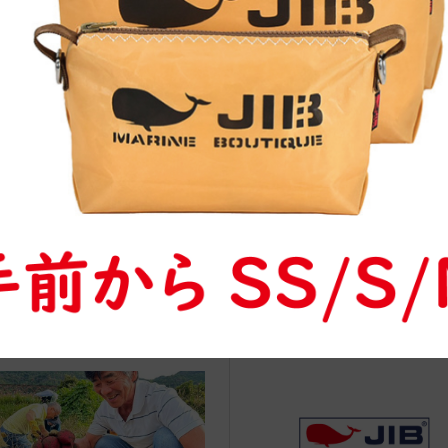
治体アワード Bronze受賞
☆JIB Group Info☆20/9/28~
要】JIB本店・船坂店限定カラ
ーダーサービス休止...
vent Info●20/02/21～ イノブン大
◆web更新Info◆24/5/13 “YAC
郡山店にてJIBフェア開催！
G COLOR Series”