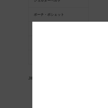
ショルダーベルト
ポーチ・ポシェット
小物類
限定品・限定カラー
その他
JIB公式SNS