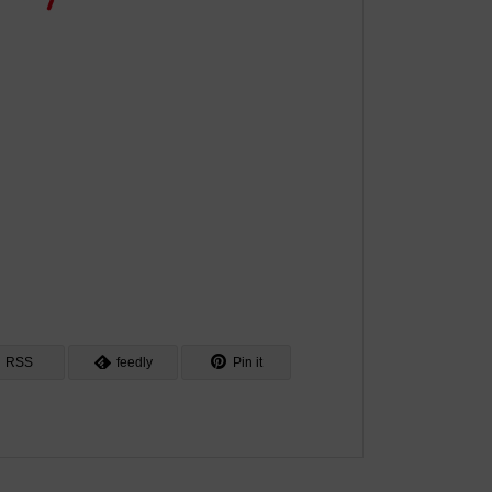
RSS
feedly
Pin it