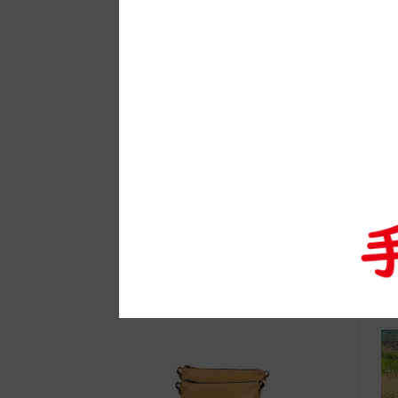
自
●E
和