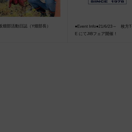
坂畑部活動日誌（Y畑部長）
●Event Info●21/6/23～ 枚方T
E にてJIBフェア開催！