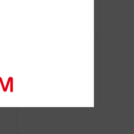
【重
●Event Info●22/11/2～大丸神戸店に
ーオ
てJIBフェア開催！
HTIN
おかげさまで新宿伊勢丹、盛況☆限
定ショップ21日まで！！