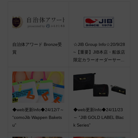
自治体アワード Bronze受
☆JIB Group Info☆20/9/28
賞
~【重要】JIB本店・船坂店
限定カラーオーダーサー...
◆web更新Info◆24/12/7～
◆web更新Info◆24/11/23
“comoJib Wappen Bakets
～ “JIB GOLD LABEL Blac
u”
k Series”