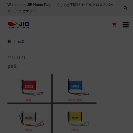
Welcome to JIB Home Page! ‐ くじらが目印！セイルクロスのバッ
グ、アクセサリー


ps2
2024.11.01
ps2