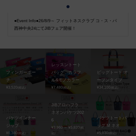
1
2
3
●Event Info●26/8/9～ フィットネスクラブ コ・ス・パ
西神中央24にてJIBフェア開催！
レッスントート
フィンガーポー
バッグ カラフ
ビッグトート オ
チ
ル&モノカラー
ープンタイプ
¥3,520
¥7,480
¥34,100
(税込)
(税込)
(税込)
JIBアロハフラ
ネオンバケツ202
バケツインナー
バケツトートバ
6
ジップ
ッグ M ネオ
¥3,960 ～ ¥5,830
(税
¥6,380
¥5,830
(税込)
込)
(税込)