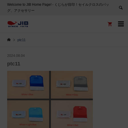
Welcome to JIB Home Page! ‐ くじらが目印！セイルクロスのバッ
グ、アクセサリー


ptc11
2024.08.04
ptc11