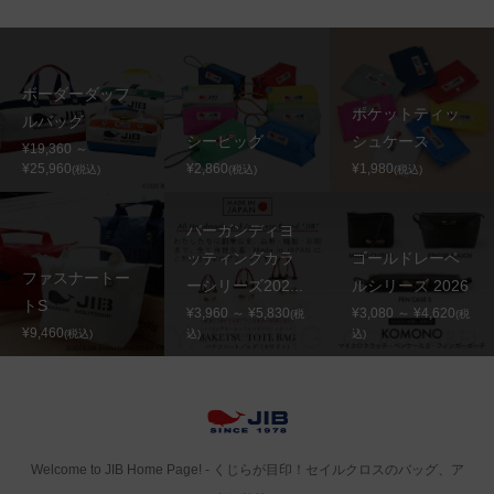
ボーダーダッフ
ポケットティッ
ルバッグ
シーピッグ
シュケース
¥19,360 ～
¥25,960
¥2,860
¥1,980
(税込)
(税込)
(税込)
バーガンディヨ
ッティングカラ
ゴールドレーベ
ファスナートー
ーシリーズ202...
ルシリーズ 2026
トS
¥3,960 ～ ¥5,830
¥3,080 ～ ¥4,620
(税
(税
¥9,460
(税込)
込)
込)
Welcome to JIB Home Page! ‐ くじらが目印！セイルクロスのバッグ、ア