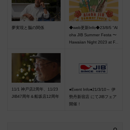
夢実現と脳の関係
◆web更新Info◆23/8/5 “Al
oha JIB Summer Festa 〜
Hawaiian Night 2023 at F...
11/1 神戸店2周年、11/23
●Event Info●21/3/10～ 伊
JIB47周年＆船坂店12周年
勢丹新宿店 にてJIBフェア
開催！