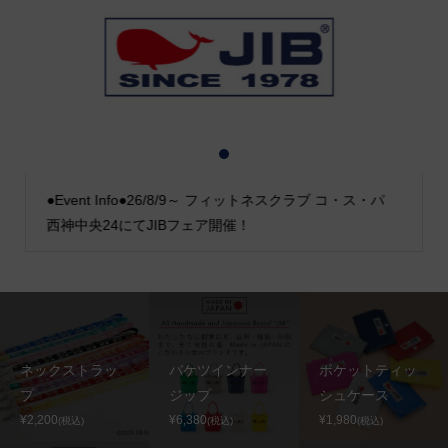
1
2
3
●Event Info●26/8/9～ フィットネスクラブ コ・ス・パ
西神中央24にてJIBフェア開催！
ネックストラッ
バケツインナー
ポケットティッ
プ
ジップ
シュケース
¥2,200
¥6,380
¥1,980
(税込)
(税込)
(税込)