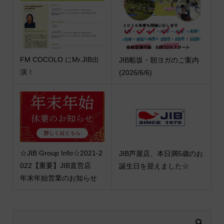
FM COCOLO にMr.JIB出
JIB船坂・朝ヨガのご案内
演！
(2026/6/6)
☆JIB Group Info☆2021-2
JIB芦屋店、本日満5歳のお
022【重要】JIB直営店
誕生日を迎えました☆
年末年始営業のお知らせ