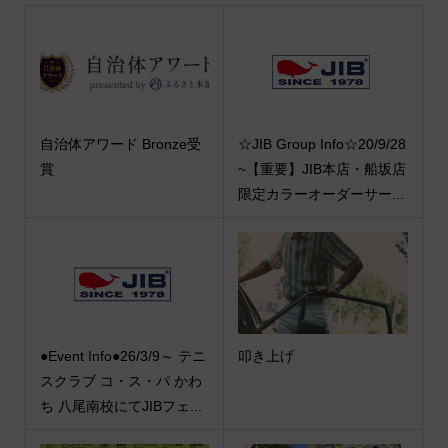
自治体アワード Bronze受
☆JIB Group Info☆20/9/28
賞
~【重要】JIB本店・船坂店
限定カラーオーダーサー...
●Event Info●26/3/9～ テニ
叩き上げ
スクラブ コ・ス・パ かわ
ち 八尾南校にてJIBフェ...