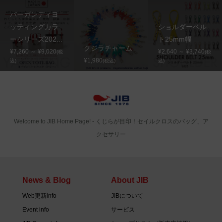
バーガンディヨ
ッティングカラ
ショルダーベル
ーシリーズ202...
ト25mm幅
クジラチャーム
¥7,260 ～ ¥9,020
¥2,640 ～ ¥3,740
(税
(税
¥1,980
込)
(税込)
込)
Welcome to JIB Home Page! ‐ くじらが目印！セイルクロスのバッグ、ア
クセサリー
News & Blog
About JIB
Web更新info
JIBについて
Event info
サービス