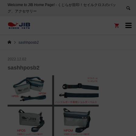
Welcome to JIB Home Page! ‐ くじらが目印！セイルクロスのバッ
グ、アクセサリー


sashhposb2
2022.12.02
sashhposb2