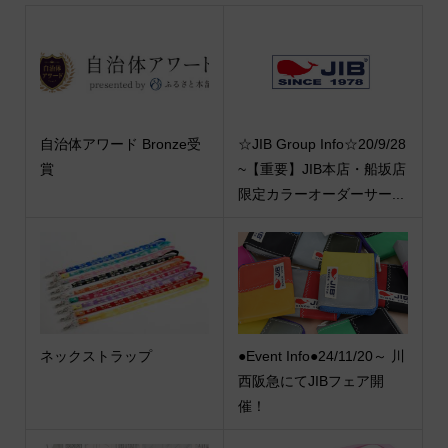
自治体アワード Bronze受
☆JIB Group Info☆20/9/28
賞
~【重要】JIB本店・船坂店
限定カラーオーダーサー...
ネックストラップ
●Event Info●24/11/20～ 川
西阪急にてJIBフェア開
催！