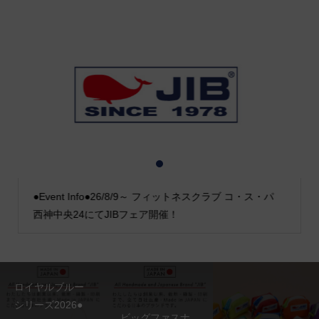
1
2
3
●Event Info●26/8/9～ フィットネスクラブ コ・ス・パ
西神中央24にてJIBフェア開催！
ロイヤルブルー
シリーズ2026●
ビッグファスナ