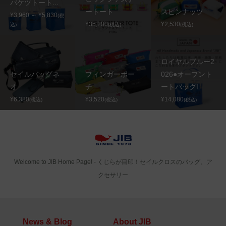
バケツトート...
ートート
スピンナッツ
¥3,960 ～ ¥5,830
(税
¥35,200
¥2,530
込)
(税込)
(税込)
ロイヤルブルー2
セイルバッグネ
フィンガーポー
026●オープント
オ
チ
ートバッグL
¥6,380
¥3,520
¥14,080
(税込)
(税込)
(税込)
Welcome to JIB Home Page! ‐ くじらが目印！セイルクロスのバッグ、ア
クセサリー
News & Blog
About JIB