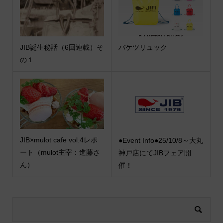
JIB誕生秘話（6回連載）そ
バケツリュック
の１
JIB×mulot cafe vol.4レポ
●Event Info●25/10/8～大丸
ート（mulot主宰：進藤さ
神戸店にてJIBフェア開
ん）
催！