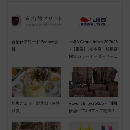
自治体アワード Bronze受
☆JIB Group Info☆20/9/28
賞
~【重要】JIB本店・船坂店
限定カラーオーダーサー...
船坂だより 製造部・M特
●Event Info●25/2/5～ 川西
派員
阪急にてJIBフェア開催！