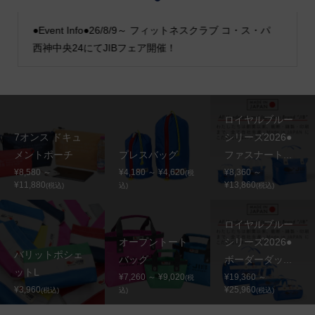
●Event Info●26/8/9～ フィットネスクラブ コ・ス・パ
西神中央24にてJIBフェア開催！
ロイヤルブルー
7オンス ドキュ
シリーズ2026●
メントポーチ
プレスバッグ
ファスナート...
¥8,580 ～
¥4,180 ～ ¥4,620
¥8,360 ～
(税
¥11,880
¥13,860
(税込)
込)
(税込)
ロイヤルブルー
オープントート
シリーズ2026●
バリットポシェ
バッグ
ボーダーダッ...
ットL
¥7,260 ～ ¥9,020
¥19,360 ～
(税
¥3,960
¥25,960
(税込)
込)
(税込)