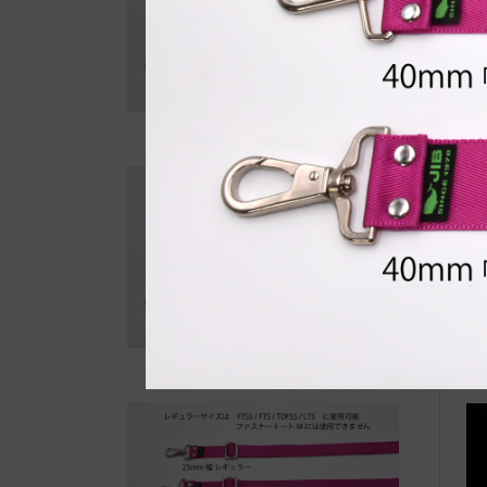
自
●E
キ