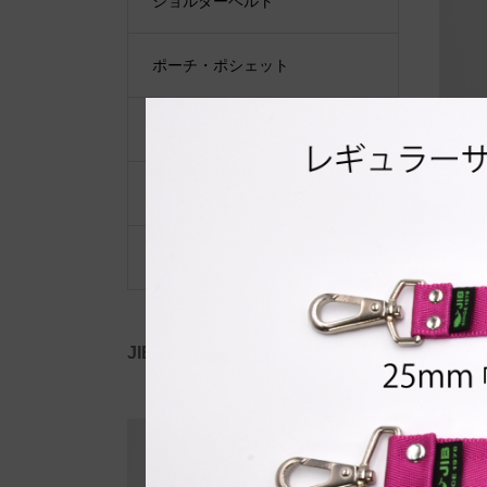
ショルダーベルト
ポーチ・ポシェット
小物類
限定品・限定カラー
その他
JIB公式SNS