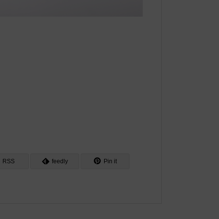
RSS
feedly
Pin it