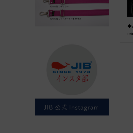
◆w
eri