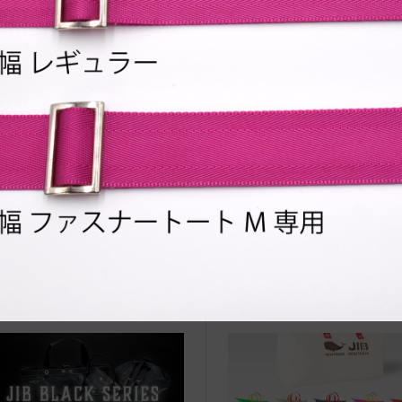
治体アワード Bronze受賞
☆JIB Group Info☆20/9/28~
要】JIB本店・船坂店限定カラ
ーダーサービス休止...
vent Info●21/3/17～ ヤマトヤシ
●Event Info●22/7/5～PLAZ
加古川店にてJIBフェア開催！
茅ヶ崎店にてJIBフェア開催！