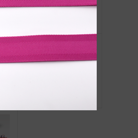
【重
●Event Info●22/11/2～ 阪神梅田本
ーオ
店3階にてJIBフェア開催！
Aラスカ
●Event Info●24/10/1～PLAZA玉川
高島屋S・C店にてJIBフェア開催！