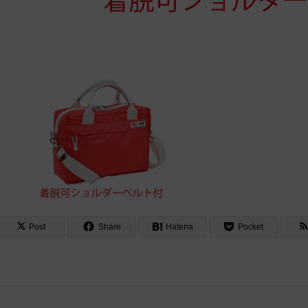
Post
Share
Hatena
Pocket