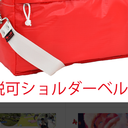
治体アワード Bronze受賞
☆JIB Group Info☆20/9/28~
要】JIB本店・船坂店限定カラ
ーダーサービス休止...
IB船坂・朝ヨガのご案内(2025/5/1
◆web更新Info◆20/5/21~ 
◆いざというとき使えるJIBと
プで高いところか...