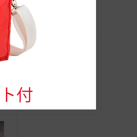
【重
●Event Info●22/11/16～ 泉北タカシ
ーオ
マヤにてJIBフェア開催
新着動画
JIB誕生秘話（6回連載）その6
ロー