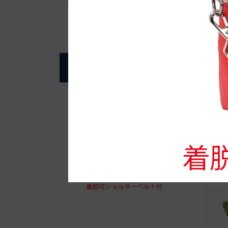
自
J
7)