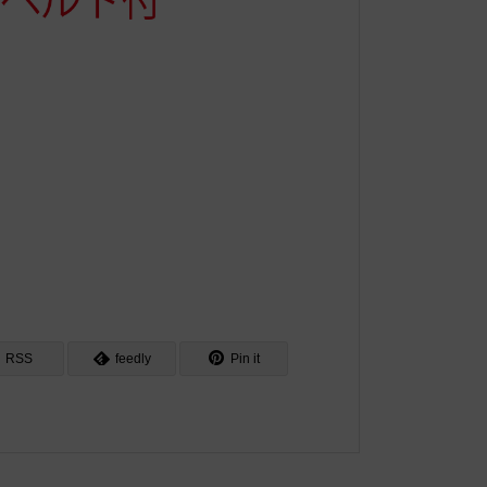
RSS
feedly
Pin it