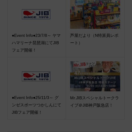
●Event Info●23/7/8～ ヤマ
芦屋だより（N特派員レポ
ハマリーナ琵琶湖にてJIB
ート）
フェア開催！
●Event Info●25/11/3～ グ
Mr.JIBスペシャルトークラ
ンゼスポーツつかしんにて
イブ＠JIB神戸阪急店！
JIBフェア開催！