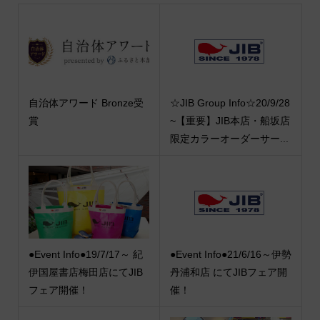
自治体アワード Bronze受
☆JIB Group Info☆20/9/28
賞
~【重要】JIB本店・船坂店
限定カラーオーダーサー...
●Event Info●19/7/17～ 紀
●Event Info●21/6/16～伊勢
伊国屋書店梅田店にてJIB
丹浦和店 にてJIBフェア開
フェア開催！
催！