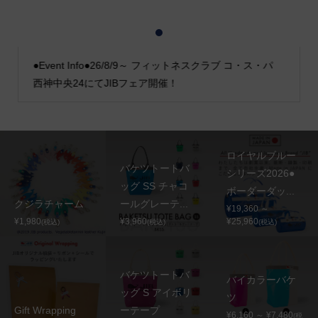
1
2
3
●Event Info●26/8/9～ フィットネスクラブ コ・ス・パ
西神中央24にてJIBフェア開催！
ロイヤルブルー
バケツトートバ
シリーズ2026●
ッグ SS チャコ
ボーダーダッ...
クジラチャーム
ールグレーテ...
¥19,360 ～
¥1,980
¥3,960
¥25,960
(税込)
(税込)
(税込)
バケツトートバ
バイカラーバケ
ッグ S アイボリ
ツ
Gift Wrapping
ーテープ
¥6,160 ～ ¥7,480
(税