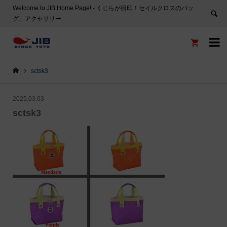
Welcome to JIB Home Page! ‐ くじらが目印！セイルクロスのバッ
グ、アクセサリー


sctsk3
2025.03.03
sctsk3