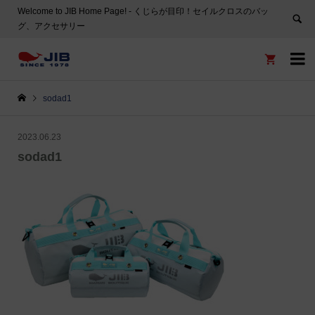
Welcome to JIB Home Page! ‐ くじらが目印！セイルクロスのバッ
グ、アクセサリー


sodad1
2023.06.23
sodad1