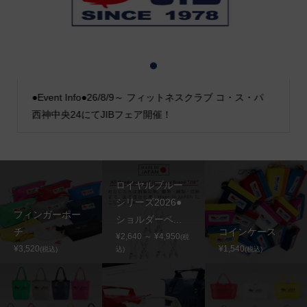
1
2
3
●Event Info●26/8/9～ フィットネスクラブ コ・ス・パ
西神中央24にてJIBフェア開催！
ロイヤルブルー
シリーズ2026●
フィンガーポー
ショルダーベ...
チ
コインケース
¥2,640 ～ ¥4,950
(税
¥3,520
¥1,540
(税込)
込)
(税込)