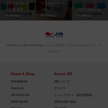
バケツトートバ
ファスナートー
ッグ M ネオ
トS
バケツマルシェ
¥5,830
¥9,460
¥7,480
(税込)
(税込)
(税込)
Welcome to JIB Home Page! ‐ くじらが目印！セイルクロスのバッグ、ア
クセサリー
News & Blog
About JIB
Web更新info
JIBについて
Event info
サービス
JIB Group info
ショップリスト（販売店情報）
SHOP BLOG
SDGsの取り組み