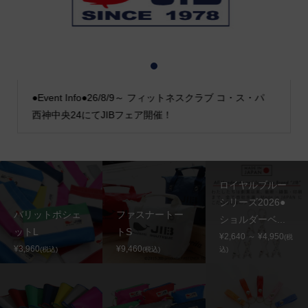
1
2
3
●Event Info●26/8/9～ フィットネスクラブ コ・ス・パ
西神中央24にてJIBフェア開催！
ロイヤルブルー
シリーズ2026●
バリットポシェ
ファスナートー
ショルダーベ...
ットL
トS
¥2,640 ～ ¥4,950
(税
¥3,960
¥9,460
(税込)
(税込)
込)