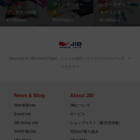
フィンガーポー
レザースナップ
ブックカバーM
チ
キーリング
¥2,420
¥3,520
¥2,640
(税込)
(税込)
(税込)
Welcome to JIB Home Page! ‐ くじらが目印！セイルクロスのバッグ、ア
クセサリー
News & Blog
About JIB
Web更新info
JIBについて
Event info
サービス
JIB Group info
ショップリスト（販売店情報）
SHOP BLOG
SDGsの取り組み