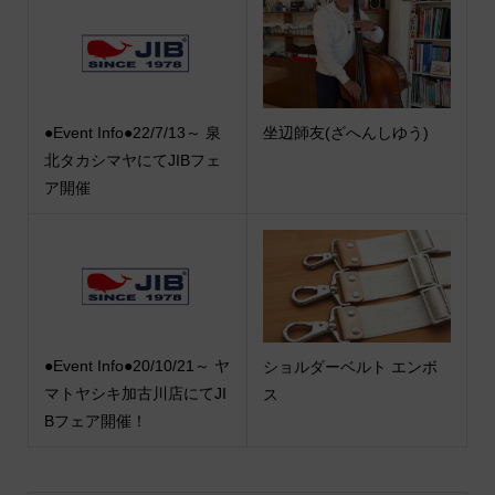
●Event Info●22/7/13～ 泉
坐辺師友(ざへんしゆう)
北タカシマヤにてJIBフェ
ア開催
●Event Info●20/10/21～ ヤ
ショルダーベルト エンボ
マトヤシキ加古川店にてJI
ス
Bフェア開催！