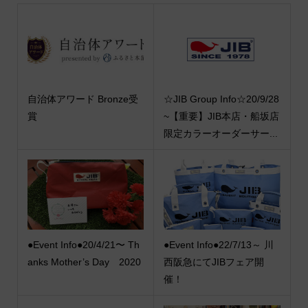
自治体アワード Bronze受
☆JIB Group Info☆20/9/28
賞
~【重要】JIB本店・船坂店
限定カラーオーダーサー...
●Event Info●20/4/21〜 Th
●Event Info●22/7/13～ 川
anks Mother’s Day 2020
西阪急にてJIBフェア開
催！