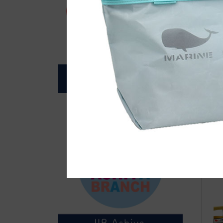
自
船
長