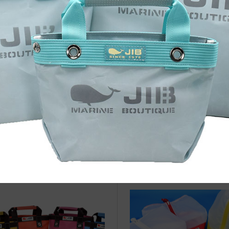
治体アワード Bronze受賞
☆JIB Group Info☆20/9/28~
要】JIB本店・船坂店限定カラ
ーダーサービス休止...
坂畑部活動日記（レポートbyY部
JIB誕生秘話（6回連載）その2
）