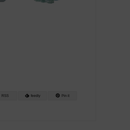
RSS
feedly
Pin it