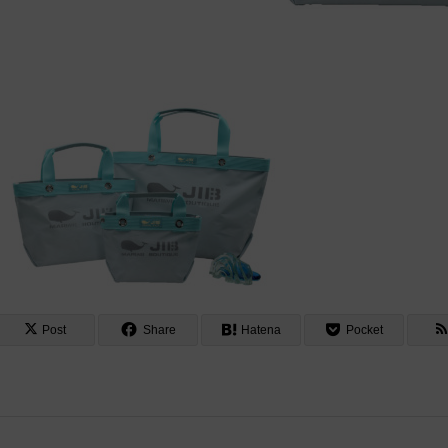
Post
Share
Hatena
Pocket