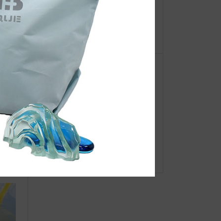
【重
レッスントートバッグ カラフル&
ーオ
モノカラー
●Event Info●22/6/22～大阪タカシ
マヤにてJIBフェア開催！