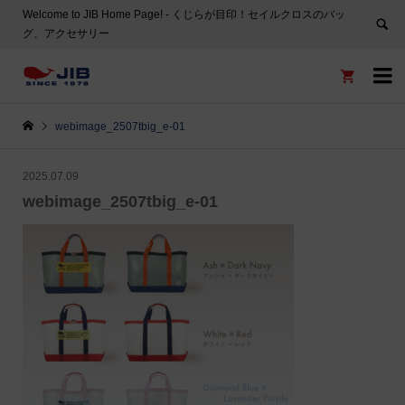
Welcome to JIB Home Page! ‐ くじらが目印！セイルクロスのバッ
グ、アクセサリー


webimage_2507tbig_e-01
2025.07.09
webimage_2507tbig_e-01