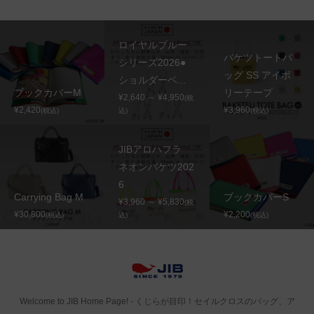
ロイヤルブルー
バケツトートバ
シリーズ2026●
ッグ SS アイボ
ショルダーベ...
ブックカバーM
リーテープ
¥2,640 ～ ¥4,950
(税
¥2,420
¥3,960
(税込)
込)
(税込)
JIBアロハフラ
ネオンバケツ202
6
Carrying Bag M
ブックカバーS
¥3,960 ～ ¥5,830
(税
¥30,800
¥2,200
(税込)
込)
(税込)
Welcome to JIB Home Page! ‐ くじらが目印！セイルクロスのバッグ、ア