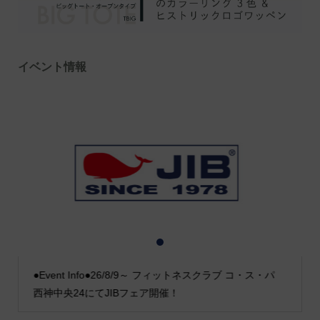
イベント情報
1
2
3
●Event Info●26/8/9～ フィットネスクラブ コ・ス・パ
西神中央24にてJIBフェア開催！