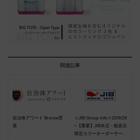
関連記事
自治体アワード Bronze受
☆JIB Group Info☆20/9/28
賞
~【重要】JIB本店・船坂店
限定カラーオーダーサー...