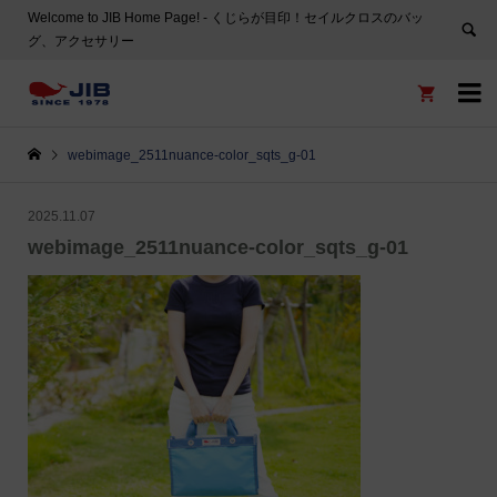
Welcome to JIB Home Page! ‐ くじらが目印！セイルクロスのバッ
グ、アクセサリー


webimage_2511nuance-color_sqts_g-01
2025.11.07
webimage_2511nuance-color_sqts_g-01