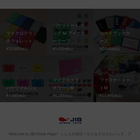
バケツトートバ
マイクロクラッ
ッグ M アイボリ
カードブックケ
チウォレット
ーテープ
ース
¥20,680
¥5,830
¥2,640
(税込)
(税込)
(税込)
マイクロクラッ
ファスナートー
バケツマルシェ
チラージM
トM
¥7,480
¥4,180
¥13,860
(税込)
(税込)
(税込)
Welcome to JIB Home Page! ‐ くじらが目印！セイルクロスのバッグ、ア