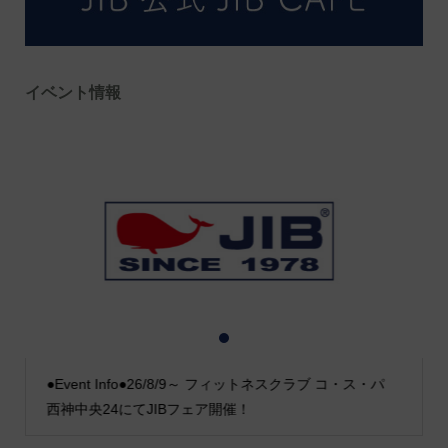
イベント情報
1
2
3
●Event Info●26/8/9～ フィットネスクラブ コ・ス・パ
西神中央24にてJIBフェア開催！