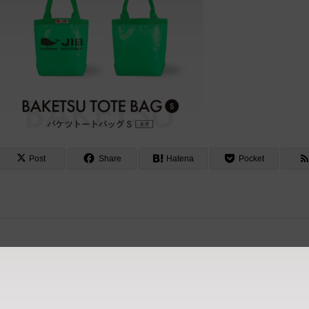
Post
Share
Hatena
Pocket