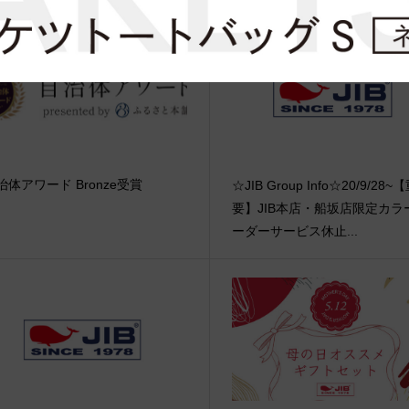
治体アワード Bronze受賞
☆JIB Group Info☆20/9/28~
要】JIB本店・船坂店限定カラ
ーダーサービス休止...