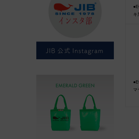
●E
キ
●E
マ