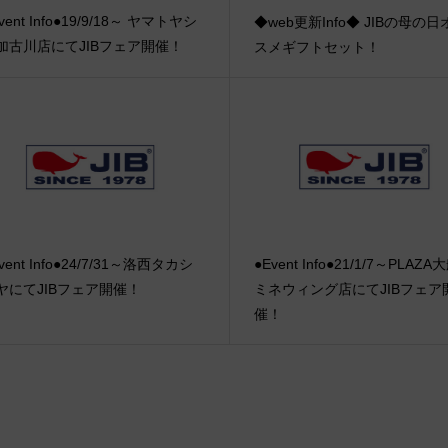
vent Info●19/9/18～ ヤマトヤシ
◆web更新Info◆ JIBの母の日
加古川店にてJIBフェア開催！
スメギフトセット！
vent Info●24/7/31～洛西タカシ
●Event Info●21/1/7～PLAZ
ヤにてJIBフェア開催！
ミネウィング店にてJIBフェア
催！