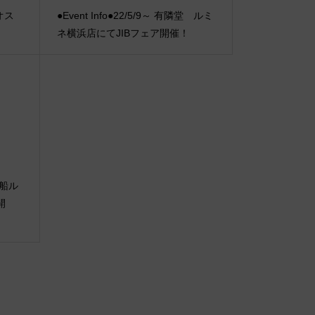
オス
●Event Info●22/5/9～ 有隣堂 ルミ
ネ横浜店にてJIBフェア開催！
A大船ル
開