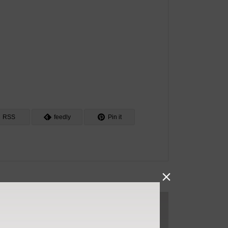
RSS
feedly
Pin it
