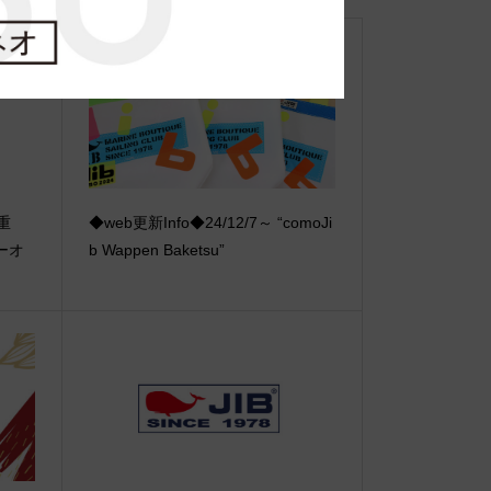
【重
◆web更新Info◆24/12/7～ “comoJi
ーオ
b Wappen Baketsu”