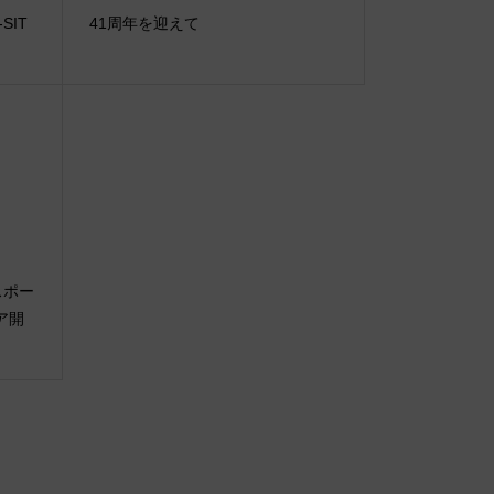
-SIT
41周年を迎えて
ースポー
ア開