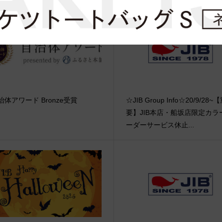
治体アワード Bronze受賞
☆JIB Group Info☆20/9/28~
要】JIB本店・船坂店限定カラ
ーダーサービス休止...