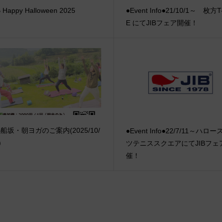
B Happy Halloween 2025
●Event Info●21/10/1～ 枚方T
E にてJIBフェア開催！
IB船坂・朝ヨガのご案内(2025/10/
●Event Info●22/7/11～ハロ
)
ツテニススクエアにてJIBフェ
催！