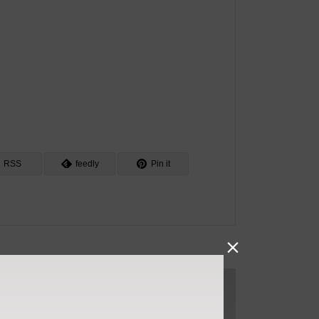
RSS
feedly
Pin it
