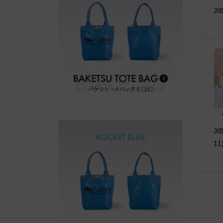
JI
J
11