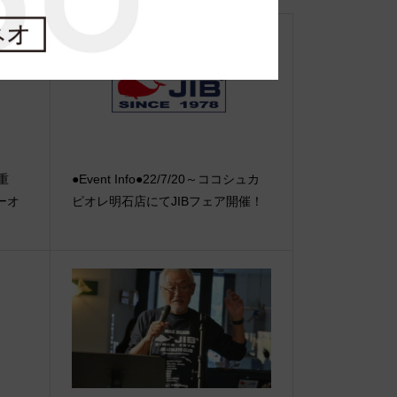
【重
●Event Info●22/7/20～ココシュカ
ーオ
ピオレ明石店にてJIBフェア開催！