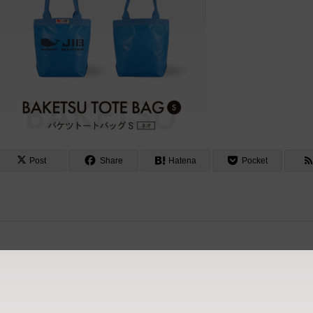
Post
Share
Hatena
Pocket