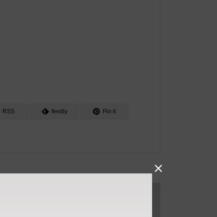
RSS
feedly
Pin it
