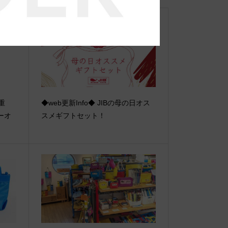
【重
◆web更新Info◆ JIBの母の日オス
ーオ
スメギフトセット！