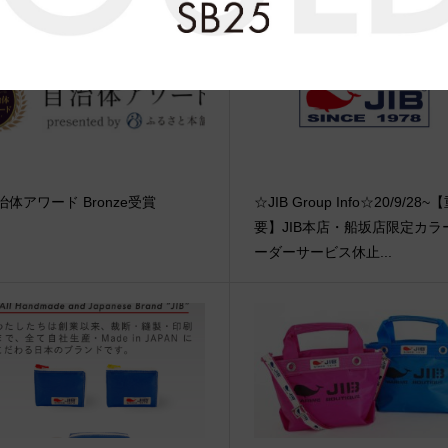
治体アワード Bronze受賞
☆JIB Group Info☆20/9/28~
要】JIB本店・船坂店限定カラ
ーダーサービス休止...