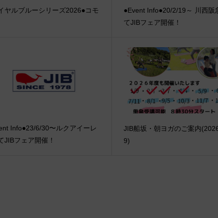
イヤルブルーシリーズ2026●コモ
●Event Info●20/2/19～ 川西
てJIBフェア開催！
ent Info●23/6/30〜ルクアイーレ
JIB船坂・朝ヨガのご案内(2026/
てJIBフェア開催！
9)