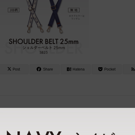
Post
Share
Hatena
Pocket