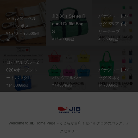
JIB 80’s Series R
バケツトートバ
ショルダーベル
ound Duffle Bag
ッグ SS アイボ
ト エンボス
S
リーテープ
¥4,840 ～ ¥5,500
(税
¥15,400
¥3,960
込)
(税込)
(税込)
ロイヤルブルー2
026●オープント
バケツトートバ
ートバッグL
バケツマルシェ
ッグ S ネオ
¥14,080
¥7,480
¥4,730
(税込)
(税込)
(税込)
Welcome to JIB Home Page! ‐ くじらが目印！セイルクロスのバッグ、ア
クセサリー