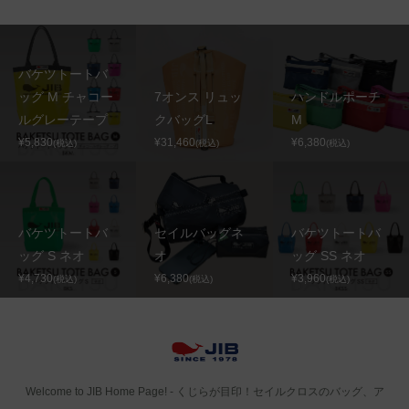
バケツトートバ
ッグ M チャコー
7オンス リュッ
ハンドルポーチ
ルグレーテープ
クバッグL
M
¥5,830
¥31,460
¥6,380
(税込)
(税込)
(税込)
バケツトートバ
セイルバッグネ
バケツトートバ
ッグ S ネオ
オ
ッグ SS ネオ
¥4,730
¥6,380
¥3,960
(税込)
(税込)
(税込)
Welcome to JIB Home Page! ‐ くじらが目印！セイルクロスのバッグ、ア