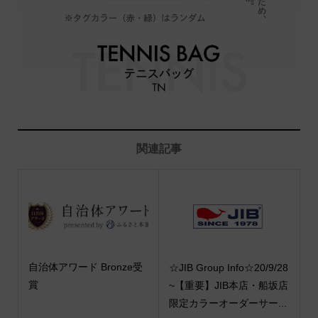
関連記事
自治体アワード Bronze受
☆JIB Group Info☆20/9/28
賞
~【重要】JIB本店・船坂店
限定カラーオーダーサー...