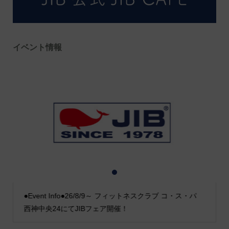
イベント情報
1
2
3
●Event Info●26/8/9～ フィットネスクラブ コ・ス・パ
西神中央24にてJIBフェア開催！