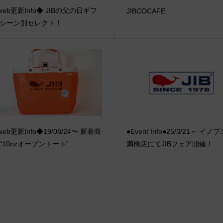
web更新Info◆ JIBの父の日ギフ
JIBCOCAFE
 シーン別セレクト！
eb更新Info◆19/08/24〜 新着商
●Event Info●25/3/21～ イノ
 “10ozオープントート”
満橋店にてJIBフェア開催！