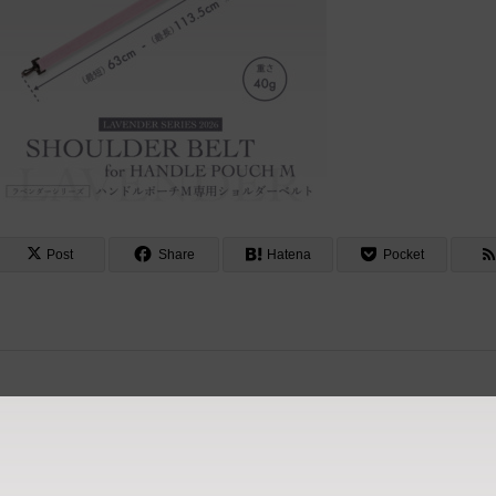
Post
Share
Hatena
Pocket