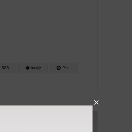
RSS
feedly
Pin it
