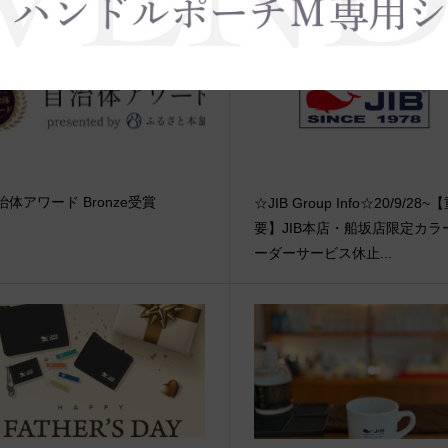
治体アワード Bronze受賞
☆JIB Group Info☆20/9/28~
要】JIB本店・船坂店限定カラ
ーダーサービス休止...