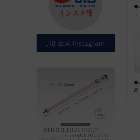
◆
ト
◆w
品