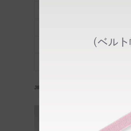
ポーチ・ポシェット
小物類
限定品・限定カラー
その他
JIB公式SNS