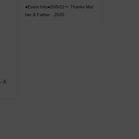
●Event Info●20/5/11〜 Thanks Mot
her & Father 2020
ブン天