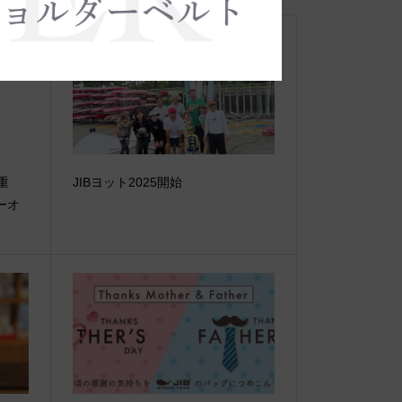
【重
JIBヨット2025開始
ーオ