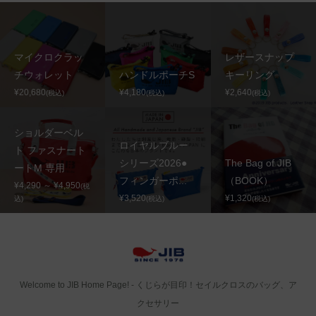
マイクロクラッ
レザースナップ
チウォレット
ハンドルポーチS
キーリング
¥20,680
¥4,180
¥2,640
(税込)
(税込)
(税込)
ショルダーベル
ロイヤルブルー
ト ファスナート
シリーズ2026●
The Bag of JIB
ートM 専用
フィンガーポ...
（BOOK）
¥4,290 ～ ¥4,950
(税
¥3,520
¥1,320
込)
(税込)
(税込)
Welcome to JIB Home Page! ‐ くじらが目印！セイルクロスのバッグ、ア
クセサリー