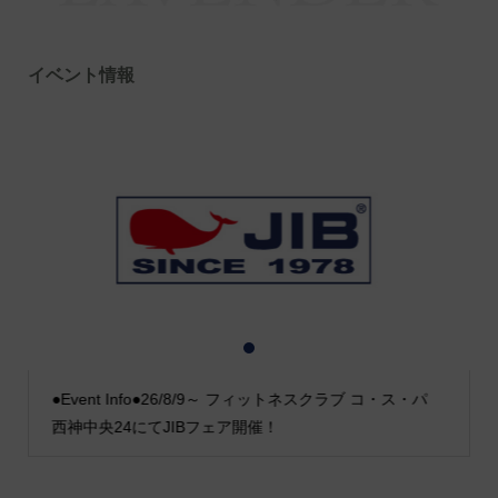
イベント情報
1
2
3
●Event Info●26/8/9～ フィットネスクラブ コ・ス・パ
西神中央24にてJIBフェア開催！